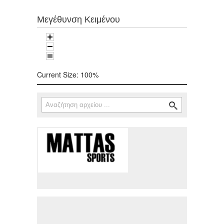
Μεγέθυνση Κειμένου
Current Size:
100%
Αναζήτηση
Φόρμα αναζήτησης