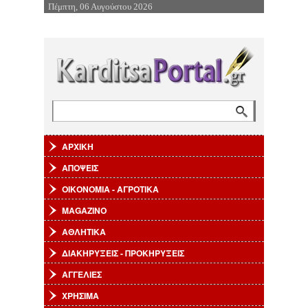
Πέμπτη, 06 Αυγούστου 2026
Επιστροφή στην Πλοήγηση
Αναζήτηση
Φόρμα αναζήτησης
ΑΡΧΙΚΗ
ΑΠΟΨΕΙΣ
ΟΙΚΟΝΟΜΙΑ - ΑΓΡΟΤΙΚΑ
MAGAZINO
ΑΘΛΗΤΙΚΑ
ΔΙΑΚΗΡΥΞΕΙΣ - ΠΡΟΚΗΡΥΞΕΙΣ
ΑΓΓΕΛΙΕΣ
ΧΡΗΣΙΜΑ