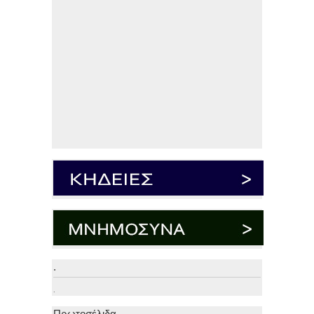
.
.
Πρωτοσέλιδα