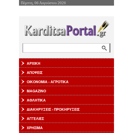
Πέμπτη, 06 Αυγούστου 2026
Επιστροφή στην Πλοήγηση
Αναζήτηση
Φόρμα αναζήτησης
ΑΡΧΙΚΗ
ΑΠΟΨΕΙΣ
ΟΙΚΟΝΟΜΙΑ - ΑΓΡΟΤΙΚΑ
MAGAZINO
ΑΘΛΗΤΙΚΑ
ΔΙΑΚΗΡΥΞΕΙΣ - ΠΡΟΚΗΡΥΞΕΙΣ
ΑΓΓΕΛΙΕΣ
ΧΡΗΣΙΜΑ