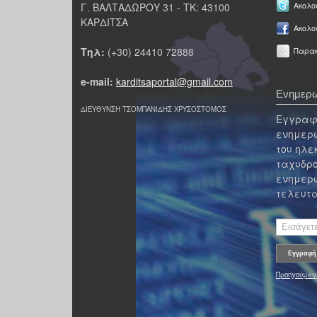
Γ. ΒΑΛΤΑΔΩΡΟΥ 31 - ΤΚ: 43100
Ακολου
ΚΑΡΔΙΤΣΑ
Ακολο
Τηλ:
(+30) 24410 72888
Παρακ
e-mail:
karditsaportal@gmail.com
Ενημερω
ΔΙΕΥΘΥΝΣΗ ΤΣΟΜΠΑΝΙΔΗΣ ΧΡΥΣΟΣΤΟΜΟΣ
Εγγραφε
ενημερω
του ηλε
ταχυδρο
ενημερω
τελευτα
Προηγούμεν