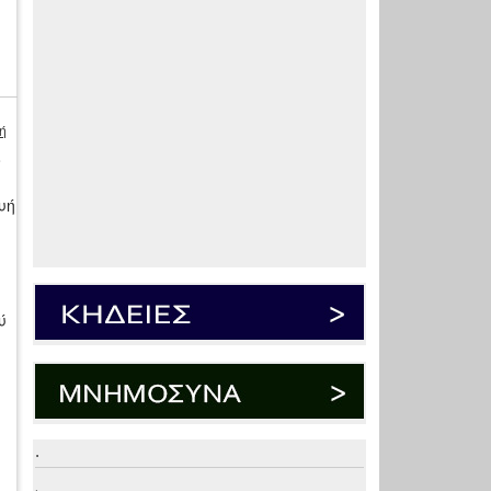
ή
ό
υή
ύ
.
.