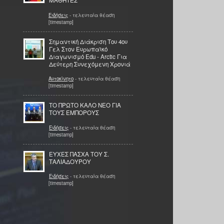
ΜΑΘΗΤΕΣ
Ειδήσεις
- τελευταία θέαση
[timestamp]
Σημαντική Διάκριση Του 4ου
Γελ Στον Ευρωπαϊκό
Διαγωνισμό Edu - Arctic Για
Δεύτερη Συνεχόμενη Χρονιά
Αυτοκίνητο
- τελευταία θέαση
[timestamp]
TO ΠΡΩΤΟ ΚΑΛΟ ΝΕΟ ΓΙΑ
ΤΟΥΣ ΕΜΠΟΡΟΥΣ
Ειδήσεις
- τελευταία θέαση
[timestamp]
ΕΥΧΕΣ ΠΑΣΧΑ ΤΟΥ Σ.
ΤΑΛΙΑΔΟΥΡΟΥ
Ειδήσεις
- τελευταία θέαση
[timestamp]