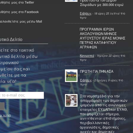
Προστασία του Δήμου
θήστε μας στο Twitter
Σοφάδων με 300.000 ευρώ
υθήστε μας στο Facebook
Ειδήσεις
-
18 ώρες 25 λεπτά
πιο
πριν
ολουθείστε μας μέσω Mail
ΠΡΟΓΡΑΜΜΑ ΙΕΡΩΝ
ΑΚΟΛΟΥΘΙΩΝ ΜΗΝΟΣ
ΑΥΓΟΥΣΤΟΥ ΙΕΡΑΣ ΜΟΝΗΣ
τικό Δελτίο
ΠΕΤΡΑΣ ΚΑΤΑΦΥΓΙΟΥ
ΑΓΡΑΦΩΝ
ίτε στο τακτικό
τικό δελτίο μέσω
Κοινωνικά
-
1ημέρα 22 ώρες
πιο
πριν
κτρονικού
μείου σας και
ΠΡΩΤΗ ΓΙΑ ΤΗΝ ΑΣΑ
θείτε με τα
Ειδήσεις
-
2 ημέρες 9 ώρες
πιο
ία νέα!
πριν
Στο νομοσχέδιο για την
απορρόφηση των δημοτικών
φορέων από τις ανώνυμες
εταιρείες ΕΥΔΑΠ και ΕΥΑΘ,
που ψηφίζεται σήμερα,
α τεύχη
αντιτίθενται επιστήμονες,
περιβαλλοντικές
οργανώσεις, δημοτικές
αρχές και δημοτικές