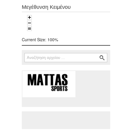
Μεγέθυνση Κειμένου
Current Size:
100%
Αναζήτηση
Φόρμα αναζήτησης