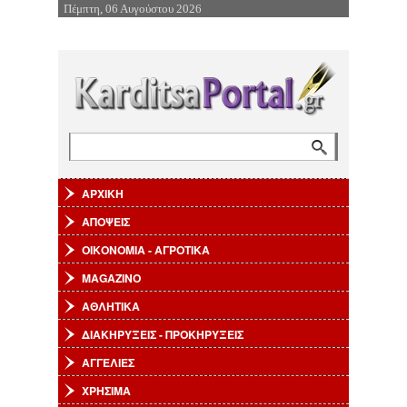
Πέμπτη, 06 Αυγούστου 2026
Επιστροφή στην Πλοήγηση
Αναζήτηση
Φόρμα αναζήτησης
ΑΡΧΙΚΗ
ΑΠΟΨΕΙΣ
ΟΙΚΟΝΟΜΙΑ - ΑΓΡΟΤΙΚΑ
MAGAZINO
ΑΘΛΗΤΙΚΑ
ΔΙΑΚΗΡΥΞΕΙΣ - ΠΡΟΚΗΡΥΞΕΙΣ
ΑΓΓΕΛΙΕΣ
ΧΡΗΣΙΜΑ