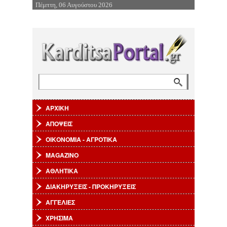
Πέμπτη, 06 Αυγούστου 2026
Επιστροφή στην Πλοήγηση
Αναζήτηση
Φόρμα αναζήτησης
ΑΡΧΙΚΗ
ΑΠΟΨΕΙΣ
ΟΙΚΟΝΟΜΙΑ - ΑΓΡΟΤΙΚΑ
MAGAZINO
ΑΘΛΗΤΙΚΑ
ΔΙΑΚΗΡΥΞΕΙΣ - ΠΡΟΚΗΡΥΞΕΙΣ
ΑΓΓΕΛΙΕΣ
ΧΡΗΣΙΜΑ