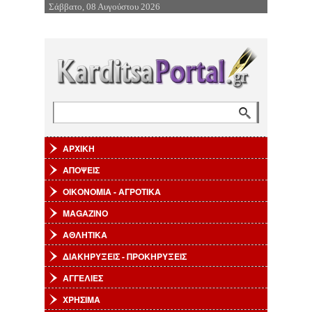
Σάββατο, 08 Αυγούστου 2026
Επιστροφή στην Πλοήγηση
Αναζήτηση
Φόρμα αναζήτησης
ΑΡΧΙΚΗ
ΑΠΟΨΕΙΣ
ΟΙΚΟΝΟΜΙΑ - ΑΓΡΟΤΙΚΑ
MAGAZINO
ΑΘΛΗΤΙΚΑ
ΔΙΑΚΗΡΥΞΕΙΣ - ΠΡΟΚΗΡΥΞΕΙΣ
ΑΓΓΕΛΙΕΣ
ΧΡΗΣΙΜΑ