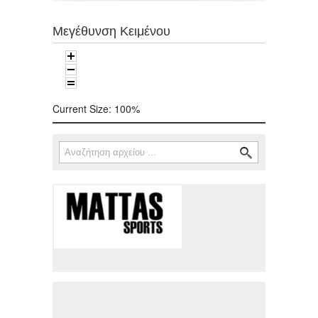
Μεγέθυνση Κειμένου
Current Size:
100%
Αναζήτηση
Φόρμα αναζήτησης