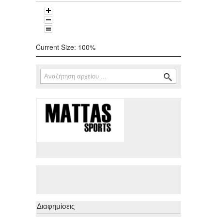
Current Size:
100%
Αναζήτηση
Φόρμα αναζήτησης
Διαφημίσεις