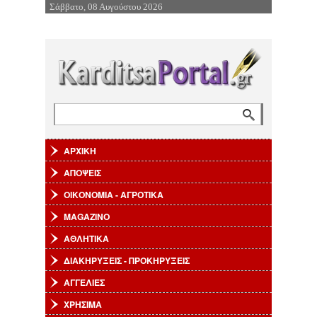
Σάββατο, 08 Αυγούστου 2026
Επιστροφή στην Πλοήγηση
Αναζήτηση
Φόρμα αναζήτησης
ΑΡΧΙΚΗ
ΑΠΟΨΕΙΣ
ΟΙΚΟΝΟΜΙΑ - ΑΓΡΟΤΙΚΑ
MAGAZINO
ΑΘΛΗΤΙΚΑ
ΔΙΑΚΗΡΥΞΕΙΣ - ΠΡΟΚΗΡΥΞΕΙΣ
ΑΓΓΕΛΙΕΣ
ΧΡΗΣΙΜΑ