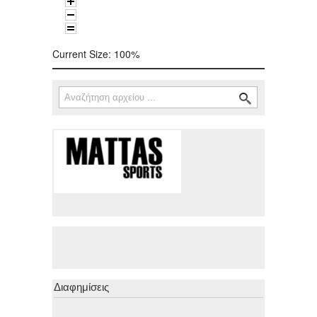
Current Size:
100%
Αναζήτηση
Φόρμα αναζήτησης
Διαφημίσεις