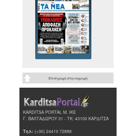
Επιστροφή στην κορυφή
KARDITSA PORTAL Μ. ΙΚΕ
Γ. ΒΑΛΤΑΔΩΡΟΥ 31 - ΤΚ: 43100 ΚΑΡΔΙΤΣΑ
Τηλ:
(+30) 24410 72888