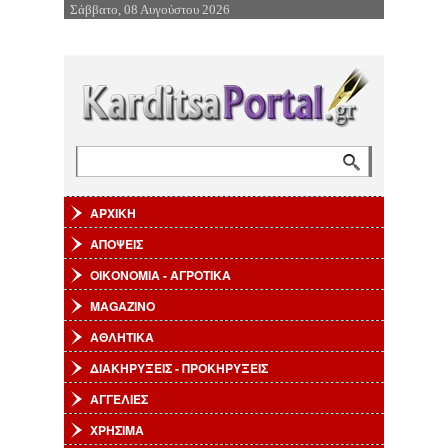
Σάββατο, 08 Αυγούστου 2026
Επιστροφή στην Πλοήγηση
Αναζήτηση
Φόρμα αναζήτησης
ΑΡΧΙΚΗ
ΑΠΟΨΕΙΣ
ΟΙΚΟΝΟΜΙΑ - ΑΓΡΟΤΙΚΑ
MAGAZINO
ΑΘΛΗΤΙΚΑ
ΔΙΑΚΗΡΥΞΕΙΣ - ΠΡΟΚΗΡΥΞΕΙΣ
ΑΓΓΕΛΙΕΣ
ΧΡΗΣΙΜΑ