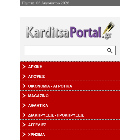
Πέμπτη, 06 Αυγούστου 2026
Επιστροφή στην Πλοήγηση
Αναζήτηση
Φόρμα αναζήτησης
ΑΡΧΙΚΗ
ΑΠΟΨΕΙΣ
ΟΙΚΟΝΟΜΙΑ - ΑΓΡΟΤΙΚΑ
MAGAZINO
ΑΘΛΗΤΙΚΑ
ΔΙΑΚΗΡΥΞΕΙΣ - ΠΡΟΚΗΡΥΞΕΙΣ
ΑΓΓΕΛΙΕΣ
ΧΡΗΣΙΜΑ