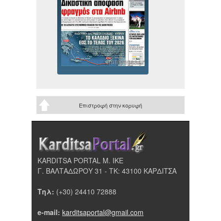
Επιστροφή στην κορυφή
KARDITSA PORTAL Μ. ΙΚΕ
Γ. ΒΑΛΤΑΔΩΡΟΥ 31 - ΤΚ: 43100 ΚΑΡΔΙΤΣΑ
Τηλ:
(+30) 24410 72888
e-mail:
karditsaportal@gmail.com