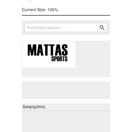
Current Size:
100%
Αναζήτηση
Φόρμα αναζήτησης
Διαφημίσεις