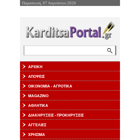
Παρασκευή, 07 Αυγούστου 2026
Επιστροφή στην Πλοήγηση
Αναζήτηση
Φόρμα αναζήτησης
ΑΡΧΙΚΗ
ΑΠΟΨΕΙΣ
ΟΙΚΟΝΟΜΙΑ - ΑΓΡΟΤΙΚΑ
MAGAZINO
ΑΘΛΗΤΙΚΑ
ΔΙΑΚΗΡΥΞΕΙΣ - ΠΡΟΚΗΡΥΞΕΙΣ
ΑΓΓΕΛΙΕΣ
ΧΡΗΣΙΜΑ