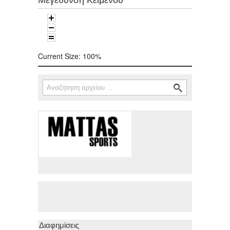
Current Size:
100%
Αναζήτηση
Φόρμα αναζήτησης
Διαφημίσεις