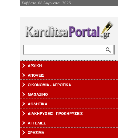
Σάββατο, 08 Αυγούστου 2026
Επιστροφή στην Πλοήγηση
Αναζήτηση
Φόρμα αναζήτησης
ΑΡΧΙΚΗ
ΑΠΟΨΕΙΣ
ΟΙΚΟΝΟΜΙΑ - ΑΓΡΟΤΙΚΑ
MAGAZINO
ΑΘΛΗΤΙΚΑ
ΔΙΑΚΗΡΥΞΕΙΣ - ΠΡΟΚΗΡΥΞΕΙΣ
ΑΓΓΕΛΙΕΣ
ΧΡΗΣΙΜΑ