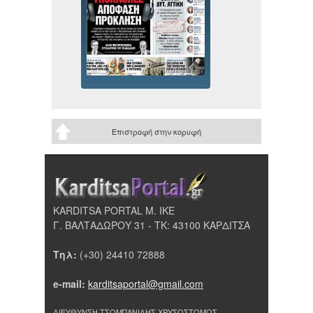
Επιστροφή στην κορυφή
KARDITSA PORTAL Μ. ΙΚΕ
Γ. ΒΑΛΤΑΔΩΡΟΥ 31 - ΤΚ: 43100 ΚΑΡΔΙΤΣΑ
Τηλ:
(+30) 24410 72888
e-mail:
karditsaportal@gmail.com
ΔΙΕΥΘΥΝΣΗ ΤΣΟΜΠΑΝΙΔΗΣ ΧΡΥΣΟΣΤΟΜΟΣ