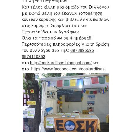
‘’Πύλη του Παραδείσου’’.
Και τέλος άλλη μια ομάδα του Συλλόγου
με εφτά μέλη του έκαναν τοποθέτηση
κουτιών κορυφής και βιβλίων εντυπώσεων
στις κορυφές Σουφλιστάρα και
Πετσαλούδα των Αγράφων.
Όλα τα παραπάνω σε 4 ημέρες!!!
Περισσότερες πληροφορίες για τη δράση
του συλλόγου στα τηλ:
6973695595
–
6974110853
,
στο
http://eoskarditsas.blogspot.com/
και
στο
https://www.facebook.com/eoskarditsas
.