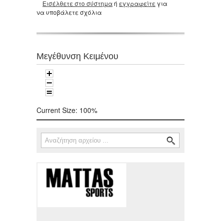
Εισέλθετε στο σύστημα
ή
εγγραφείτε
για
να υποβάλετε σχόλια
Μεγέθυνση Κειμένου
Current Size:
100%
Αναζήτηση
Φόρμα αναζήτησης