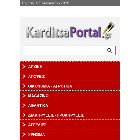
Πέμπτη, 06 Αυγούστου 2026
Επιστροφή στην Πλοήγηση
Αναζήτηση
Φόρμα αναζήτησης
ΑΡΧΙΚΗ
ΑΠΟΨΕΙΣ
ΟΙΚΟΝΟΜΙΑ - ΑΓΡΟΤΙΚΑ
MAGAZINO
ΑΘΛΗΤΙΚΑ
ΔΙΑΚΗΡΥΞΕΙΣ - ΠΡΟΚΗΡΥΞΕΙΣ
ΑΓΓΕΛΙΕΣ
ΧΡΗΣΙΜΑ