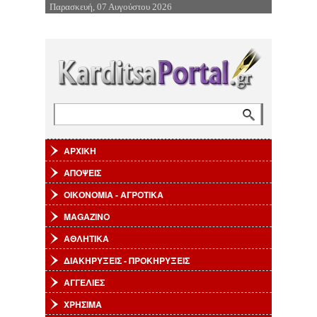
Παρασκευή, 07 Αυγούστου 2026
Επιστροφή στην Πλοήγηση
Αναζήτηση
Φόρμα αναζήτησης
ΑΡΧΙΚΗ
ΑΠΟΨΕΙΣ
ΟΙΚΟΝΟΜΙΑ - ΑΓΡΟΤΙΚΑ
MAGAZINO
ΑΘΛΗΤΙΚΑ
ΔΙΑΚΗΡΥΞΕΙΣ - ΠΡΟΚΗΡΥΞΕΙΣ
ΑΓΓΕΛΙΕΣ
ΧΡΗΣΙΜΑ