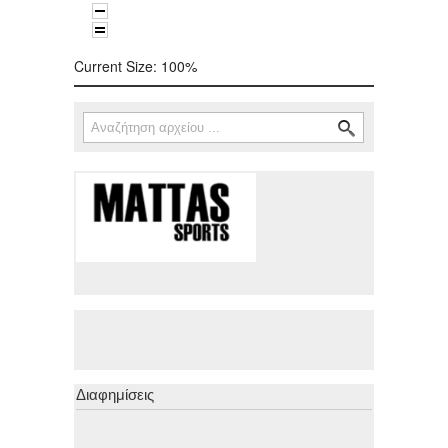
Current Size:
100%
Αναζήτηση
Φόρμα αναζήτησης
Διαφημίσεις