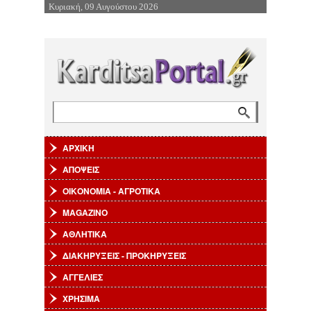
Κυριακή, 09 Αυγούστου 2026
Επιστροφή στην Πλοήγηση
Αναζήτηση
Φόρμα αναζήτησης
ΑΡΧΙΚΗ
ΑΠΟΨΕΙΣ
ΟΙΚΟΝΟΜΙΑ - ΑΓΡΟΤΙΚΑ
MAGAZINO
ΑΘΛΗΤΙΚΑ
ΔΙΑΚΗΡΥΞΕΙΣ - ΠΡΟΚΗΡΥΞΕΙΣ
ΑΓΓΕΛΙΕΣ
ΧΡΗΣΙΜΑ