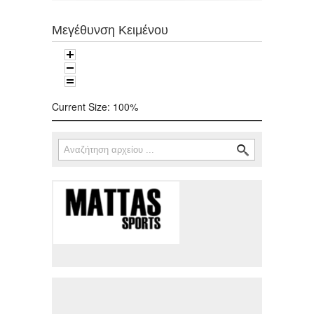
Μεγέθυνση Κειμένου
Current Size:
100%
Αναζήτηση
Φόρμα αναζήτησης