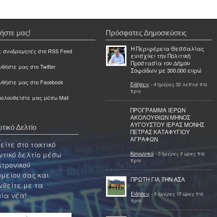
ήστε μας!
Πρόσφατες Δημοσιεύσεις
Η Περιφέρεια Θεσσαλίας
ε συνδρομητές στο RSS Feed
ενισχύει την Πολιτική
Προστασία του Δήμου
θήστε μας στο Twitter
Σοφάδων με 300.000 ευρώ
υθήστε μας στο Facebook
Ειδήσεις
-
4 ημέρες 52 λεπτά
πιο
πριν
ολουθείστε μας μέσω Mail
ΠΡΟΓΡΑΜΜΑ ΙΕΡΩΝ
ΑΚΟΛΟΥΘΙΩΝ ΜΗΝΟΣ
ΑΥΓΟΥΣΤΟΥ ΙΕΡΑΣ ΜΟΝΗΣ
τικό Δελτίο
ΠΕΤΡΑΣ ΚΑΤΑΦΥΓΙΟΥ
ΑΓΡΑΦΩΝ
ίτε στο τακτικό
τικό δελτίο μέσω
Κοινωνικά
-
5 ημέρες 5 ώρες
πιο
πριν
κτρονικού
μείου σας και
ΠΡΩΤΗ ΓΙΑ ΤΗΝ ΑΣΑ
θείτε με τα
Ειδήσεις
-
5 ημέρες 15 ώρες
πιο
ία νέα!
πριν