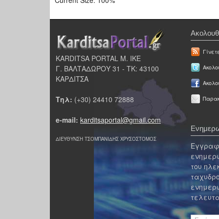
Ακολουθ
Γίνετ
KARDITSA PORTAL Μ. ΙΚΕ
Γ. ΒΑΛΤΑΔΩΡΟΥ 31 - ΤΚ: 43100
Ακολου
ΚΑΡΔΙΤΣΑ
Ακολο
Τηλ:
(+30) 24410 72888
Παρακ
e-mail:
karditsaportal@gmail.com
Ενημερω
ΔΙΕΥΘΥΝΣΗ ΤΣΟΜΠΑΝΙΔΗΣ ΧΡΥΣΟΣΤΟΜΟΣ
Εγγραφε
ενημερω
του ηλε
ταχυδρο
ενημερω
τελευτα