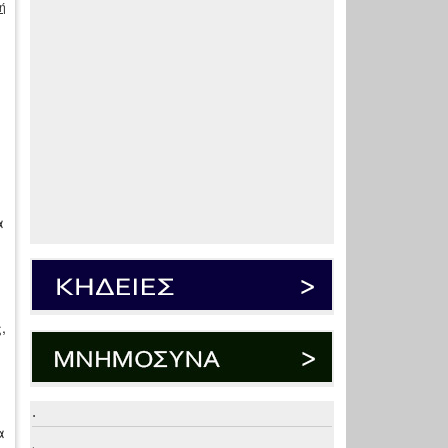
ή
ς
α
,
.
α
.