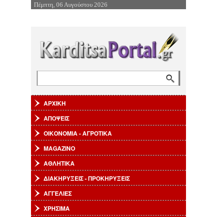
Πέμπτη, 06 Αυγούστου 2026
Επιστροφή στην Πλοήγηση
Αναζήτηση
Φόρμα αναζήτησης
ΑΡΧΙΚΗ
ΑΠΟΨΕΙΣ
ΟΙΚΟΝΟΜΙΑ - ΑΓΡΟΤΙΚΑ
MAGAZINO
ΑΘΛΗΤΙΚΑ
ΔΙΑΚΗΡΥΞΕΙΣ - ΠΡΟΚΗΡΥΞΕΙΣ
ΑΓΓΕΛΙΕΣ
ΧΡΗΣΙΜΑ