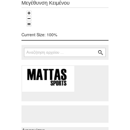
Μεγέθυνση Κειμένου
Current Size:
100%
Αναζήτηση
Φόρμα αναζήτησης