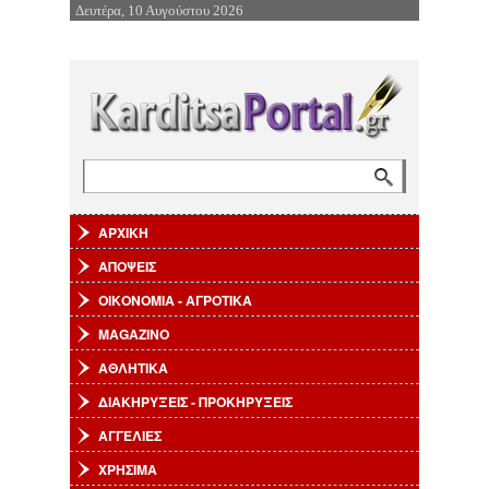
Δευτέρα, 10 Αυγούστου 2026
Επιστροφή στην Πλοήγηση
Αναζήτηση
Φόρμα αναζήτησης
ΑΡΧΙΚΗ
ΑΠΟΨΕΙΣ
ΟΙΚΟΝΟΜΙΑ - ΑΓΡΟΤΙΚΑ
MAGAZINO
ΑΘΛΗΤΙΚΑ
ΔΙΑΚΗΡΥΞΕΙΣ - ΠΡΟΚΗΡΥΞΕΙΣ
ΑΓΓΕΛΙΕΣ
ΧΡΗΣΙΜΑ