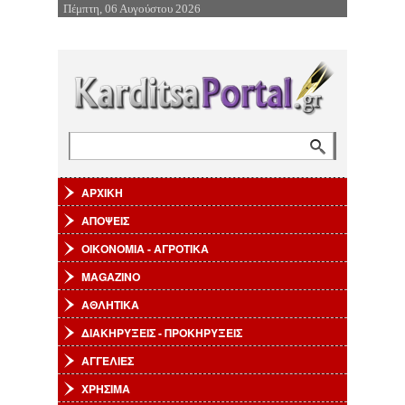
Πέμπτη, 06 Αυγούστου 2026
Επιστροφή στην Πλοήγηση
Αναζήτηση
Φόρμα αναζήτησης
ΑΡΧΙΚΗ
ΑΠΟΨΕΙΣ
ΟΙΚΟΝΟΜΙΑ - ΑΓΡΟΤΙΚΑ
MAGAZINO
ΑΘΛΗΤΙΚΑ
ΔΙΑΚΗΡΥΞΕΙΣ - ΠΡΟΚΗΡΥΞΕΙΣ
ΑΓΓΕΛΙΕΣ
ΧΡΗΣΙΜΑ