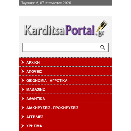
Παρασκευή, 07 Αυγούστου 2026
Επιστροφή στην Πλοήγηση
Αναζήτηση
Φόρμα αναζήτησης
ΑΡΧΙΚΗ
ΑΠΟΨΕΙΣ
ΟΙΚΟΝΟΜΙΑ - ΑΓΡΟΤΙΚΑ
MAGAZINO
ΑΘΛΗΤΙΚΑ
ΔΙΑΚΗΡΥΞΕΙΣ - ΠΡΟΚΗΡΥΞΕΙΣ
ΑΓΓΕΛΙΕΣ
ΧΡΗΣΙΜΑ