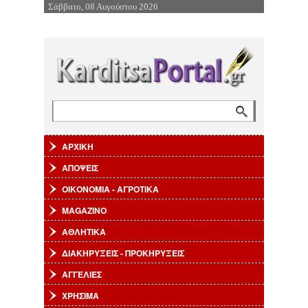
Σάββατο, 08 Αυγούστου 2026
Επιστροφή στην Πλοήγηση
Αναζήτηση
Φόρμα αναζήτησης
ΑΡΧΙΚΗ
ΑΠΟΨΕΙΣ
ΟΙΚΟΝΟΜΙΑ - ΑΓΡΟΤΙΚΑ
MAGAZINO
ΑΘΛΗΤΙΚΑ
ΔΙΑΚΗΡΥΞΕΙΣ - ΠΡΟΚΗΡΥΞΕΙΣ
ΑΓΓΕΛΙΕΣ
ΧΡΗΣΙΜΑ