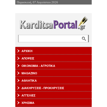
Παρασκευή, 07 Αυγούστου 2026
Επιστροφή στην Πλοήγηση
Αναζήτηση
Φόρμα αναζήτησης
ΑΡΧΙΚΗ
ΑΠΟΨΕΙΣ
ΟΙΚΟΝΟΜΙΑ - ΑΓΡΟΤΙΚΑ
MAGAZINO
ΑΘΛΗΤΙΚΑ
ΔΙΑΚΗΡΥΞΕΙΣ - ΠΡΟΚΗΡΥΞΕΙΣ
ΑΓΓΕΛΙΕΣ
ΧΡΗΣΙΜΑ