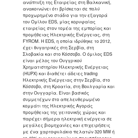
ανάπτυξη της Εταιρείας στη Βαλκανική,
ανακοινώνει ότι βρίσκεται σε πολύ
προχωρημένο στάδιο για την εξαγορά
του Ομίλου EDS, μίας κορυφαίας
εταιρείας στον τομέα της εμπορίας και
προμήθειας Ηλεκτρικής Ενέργειας, στη
FYROM. Η EDS, η οποία ιδρύθηκε το 2012,
έχει θυγατρικές στη Σερβία, στη
Σλοβακία και στο Κόσσοβο. Ο όμιλος EDS
είναι μέλος του Ουγγρικού
Χρηματιστηρίου Ηλεκτρικής Ενέργειας
(HUPX) και διαθέτει άδειες trading
Ηλεκτρικής Ενέργειας στην Σερβία, στο
Κόσσοβο, στη Κροατία, στη Βουλγαρία και
στην Ουγγαρία. Είναι βασικός
συμμετέχων στο απελευθερωμένο
κομμάτι της Ηλεκτρικής Αγοράς
προμήθειας της γειτονικής χώρας και
παρέχει σήμερα ηλεκτρική ενέργεια σε
μεγάλες βιομηχανίες και επιχειρήσεις
με ένα χαρτοφυλάκιο πελατών 320 MW ή
το 40% των εταιρειών με περισσότερους