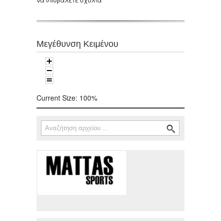
Μεγέθυνση Κειμένου
Current Size:
100%
Αναζήτηση
Φόρμα αναζήτησης