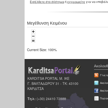
Εισέλθετε στο σύστημα
ή
εγγραφείτε
για να υποβάλ
Μεγέθυνση Κειμένου
Current Size:
100%
Ακολουθ
Γίνετ
KARDITSA PORTAL Μ. ΙΚΕ
Γ. ΒΑΛΤΑΔΩΡΟΥ 31 - ΤΚ: 43100
Ακολου
ΚΑΡΔΙΤΣΑ
Ακολο
Τηλ:
(+30) 24410 72888
Παρακ