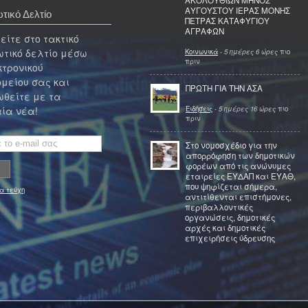
ΑΚΟΛΟΥΘΙΩΝ ΜΗΝΟΣ
ΑΥΓΟΥΣΤΟΥ ΙΕΡΑΣ ΜΟΝΗΣ
τικό Δελτίο
ΠΕΤΡΑΣ ΚΑΤΑΦΥΓΙΟΥ
ΑΓΡΑΦΩΝ
ίτε στο τακτικό
τικό δελτίο μέσω
Κοινωνικά
-
5 ημέρες 6 ώρες
πιο
πριν
κτρονικού
μείου σας και
ΠΡΩΤΗ ΓΙΑ ΤΗΝ ΑΣΑ
θείτε με τα
Ειδήσεις
-
5 ημέρες 16 ώρες
πιο
ία νέα!
πριν
Στο νομοσχέδιο για την
απορρόφηση των δημοτικών
φορέων από τις ανώνυμες
εταιρείες ΕΥΔΑΠ και ΕΥΑΘ,
που ψηφίζεται σήμερα,
α τεύχη
αντιτίθενται επιστήμονες,
περιβαλλοντικές
οργανώσεις, δημοτικές
αρχές και δημοτικές
επιχειρήσεις ύδρευσης