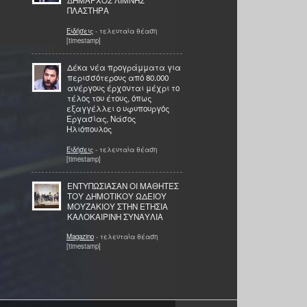
ΔΗΜΑΡΧΟΣ ΛΙΜΝΗΣ
ΠΛΑΣΤΗΡΑ
Ειδήσεις
- τελευταία θέαση
[timestamp]
Δέκα νέα προγράμματα για
περισσότερους από 80.000
ανέργους έρχονται μέχρι το
τέλος του έτους, όπως
εξαγγέλλει ο υφυπουργός
Εργασίας, Νάσος
Ηλιόπουλος
Ειδήσεις
- τελευταία θέαση
[timestamp]
ΕΝΤΥΠΩΣΙΑΣΑΝ ΟΙ ΜΑΘΗΤΕΣ
ΤΟΥ ΔΗΜΟΤΙΚΟΥ ΩΔΕΙΟΥ
ΜΟΥΖΑΚΙΟΥ ΣΤΗΝ ΕΤΗΣΙΑ
ΚΑΛΟΚΑΙΡΙΝΗ ΣΥΝΑΥΛΙΑ
Magazino
- τελευταία θέαση
[timestamp]