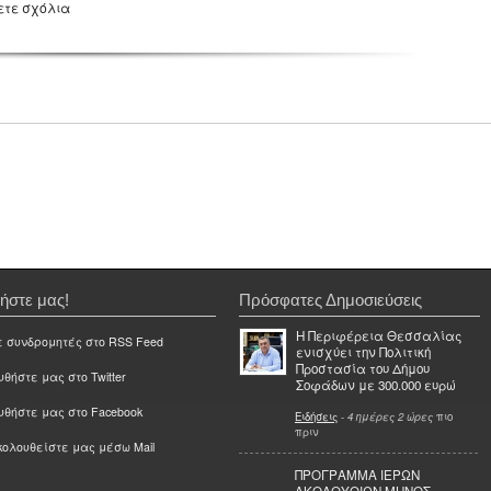
ετε σχόλια
ήστε μας!
Πρόσφατες Δημοσιεύσεις
Η Περιφέρεια Θεσσαλίας
ε συνδρομητές στο RSS Feed
ενισχύει την Πολιτική
Προστασία του Δήμου
θήστε μας στο Twitter
Σοφάδων με 300.000 ευρώ
υθήστε μας στο Facebook
Ειδήσεις
-
4 ημέρες 2 ώρες
πιο
πριν
ολουθείστε μας μέσω Mail
ΠΡΟΓΡΑΜΜΑ ΙΕΡΩΝ