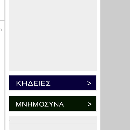
ή
.
.