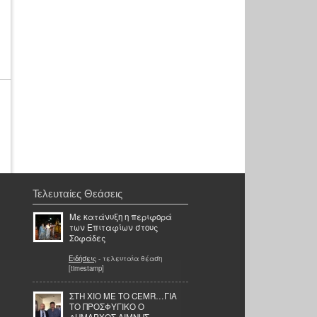
Τελευταίες Θεάσεις
Με κατάνυξη η περιφορά
των Επιταφίων στους
Σοφάδες
Ειδήσεις
- τελευταία θέαση
[timestamp]
ΣΤΗ ΧΙΟ ΜΕ ΤΟ CEMR…ΓΙΑ
ΤΟ ΠΡΟΣΦΥΓΙΚΟ Ο