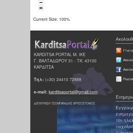
Current Size:
100%
Ακολουθ
Γίνετ
KARDITSA PORTAL Μ. ΙΚΕ
Γ. ΒΑΛΤΑΔΩΡΟΥ 31 - ΤΚ: 43100
Ακολου
ΚΑΡΔΙΤΣΑ
Ακολο
Τηλ:
(+30) 24410 72888
Παρακ
e-mail:
karditsaportal@gmail.com
Ενημερω
ΔΙΕΥΘΥΝΣΗ ΤΣΟΜΠΑΝΙΔΗΣ ΧΡΥΣΟΣΤΟΜΟΣ
Εγγραφε
ενημερω
του ηλε
ταχυδρο
ενημερω