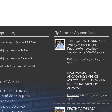
ήστε μας!
Πρόσφατες Δημοσιεύσεις
Η Περιφέρεια Θεσσαλίας
ε συνδρομητές στο RSS Feed
ενισχύει την Πολιτική
Προστασία του Δήμου
θήστε μας στο Twitter
Σοφάδων με 300.000 ευρώ
υθήστε μας στο Facebook
Ειδήσεις
-
2 ημέρες 12 ώρες
πιο
πριν
ολουθείστε μας μέσω Mail
ΠΡΟΓΡΑΜΜΑ ΙΕΡΩΝ
ΑΚΟΛΟΥΘΙΩΝ ΜΗΝΟΣ
ΑΥΓΟΥΣΤΟΥ ΙΕΡΑΣ ΜΟΝΗΣ
τικό Δελτίο
ΠΕΤΡΑΣ ΚΑΤΑΦΥΓΙΟΥ
ΑΓΡΑΦΩΝ
ίτε στο τακτικό
τικό δελτίο μέσω
Κοινωνικά
-
3 ημέρες 16 ώρες
πιο
πριν
κτρονικού
μείου σας και
ΠΡΩΤΗ ΓΙΑ ΤΗΝ ΑΣΑ
θείτε με τα