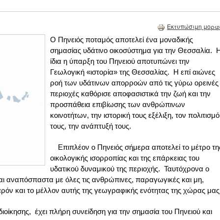
Εκτυπώσιμη μορφ
Ο Πηνειός ποταμός αποτελεί ένα μοναδικής
σημασίας υδάτινο οικοσύστημα για την Θεσσαλία. 
ίδια η ύπαρξη του Πηνειού αποτυπώνει την
Γεωλογική «ιστορία» της Θεσσαλίας. Η επί αιώνες
ροή των υδάτινων απορροών από τις γύρω ορεινές
περιοχές καθόρισε αποφασιστικά την ζωή και την
προσπάθεια επιβίωσης των ανθρώπινων
κοινοτήτων, την ιστορική τους εξέλιξη, τον πολιτισμό
τους, την ανάπτυξή τους.
Επιπλέον ο Πηνειός σήμερα αποτελεί το μέτρο τη
οικολογικής ισορροπίας και της επάρκειας του
υδατικού δυναμικού της περιοχής. Ταυτόχρονα ο
ται αναπόσπαστα με όλες τις ανθρώπινες, παραγωγικές και μη,
αρόν και το μέλλον αυτής της γεωγραφικής ενότητας της χώρας μας
διοίκησης, έχει πλήρη συνείδηση για την σημασία του Πηνειού και