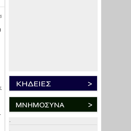
ή
Η
ς
.
.
.