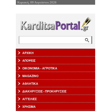
Κυριακή, 09 Αυγούστου 2026
Επιστροφή στην Πλοήγηση
Αναζήτηση
Φόρμα αναζήτησης
ΑΡΧΙΚΗ
ΑΠΟΨΕΙΣ
ΟΙΚΟΝΟΜΙΑ - ΑΓΡΟΤΙΚΑ
MAGAZINO
ΑΘΛΗΤΙΚΑ
ΔΙΑΚΗΡΥΞΕΙΣ - ΠΡΟΚΗΡΥΞΕΙΣ
ΑΓΓΕΛΙΕΣ
ΧΡΗΣΙΜΑ