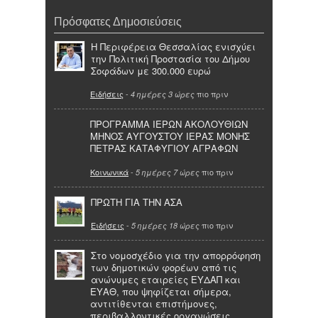
Πρόσφατες Δημοσιεύσεις
Η Περιφέρεια Θεσσαλίας ενισχύει
την Πολιτική Προστασία του Δήμου
Σοφάδων με 300.000 ευρώ
Ειδήσεις
-
πιο πριν
4 ημέρες 3 ώρες
ΠΡΟΓΡΑΜΜΑ ΙΕΡΩΝ ΑΚΟΛΟΥΘΙΩΝ
ΜΗΝΟΣ ΑΥΓΟΥΣΤΟΥ ΙΕΡΑΣ ΜΟΝΗΣ
ΠΕΤΡΑΣ ΚΑΤΑΦΥΓΙΟΥ ΑΓΡΑΦΩΝ
Κοινωνικά
-
πιο πριν
5 ημέρες 7 ώρες
ΠΡΩΤΗ ΓΙΑ ΤΗΝ ΑΣΑ
Ειδήσεις
-
πιο πριν
5 ημέρες 18 ώρες
Στο νομοσχέδιο για την απορρόφηση
των δημοτικών φορέων από τις
ανώνυμες εταιρείες ΕΥΔΑΠ και
ΕΥΑΘ, που ψηφίζεται σήμερα,
αντιτίθενται επιστήμονες,
περιβαλλοντικές οργανώσεις,