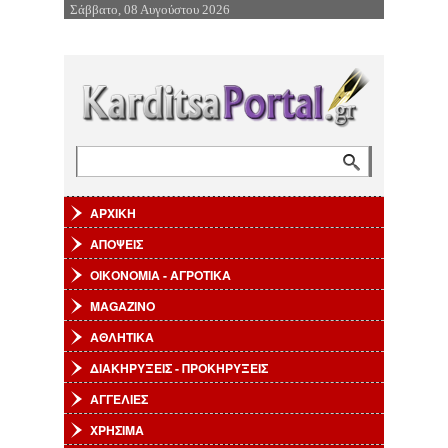
Σάββατο, 08 Αυγούστου 2026
Επιστροφή στην Πλοήγηση
Αναζήτηση
Φόρμα αναζήτησης
ΑΡΧΙΚΗ
ΑΠΟΨΕΙΣ
ΟΙΚΟΝΟΜΙΑ - ΑΓΡΟΤΙΚΑ
MAGAZINO
ΑΘΛΗΤΙΚΑ
ΔΙΑΚΗΡΥΞΕΙΣ - ΠΡΟΚΗΡΥΞΕΙΣ
ΑΓΓΕΛΙΕΣ
ΧΡΗΣΙΜΑ