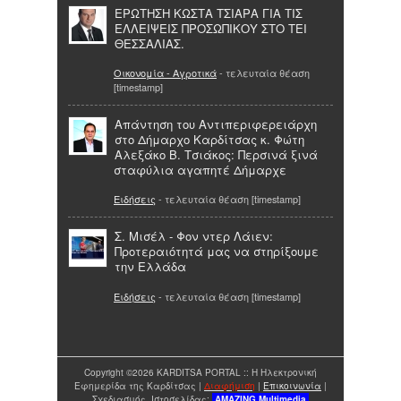
ΕΡΩΤΗΣΗ ΚΩΣΤΑ ΤΣΙΑΡΑ ΓΙΑ ΤΙΣ
ΕΛΛΕΙΨΕΙΣ ΠΡΟΣΩΠΙΚΟΥ ΣΤΟ ΤΕΙ
ΘΕΣΣΑΛΙΑΣ.
Οικονομία - Αγροτικά
- τελευταία θέαση
[timestamp]
Απάντηση του Αντιπεριφερειάρχη
στο Δήμαρχο Καρδίτσας κ. Φώτη
Αλεξάκο Β. Τσιάκος: Περσινά ξινά
σταφύλια αγαπητέ Δήμαρχε
Ειδήσεις
- τελευταία θέαση [timestamp]
Σ. Μισέλ - Φον ντερ Λάιεν:
Προτεραιότητά μας να στηρίξουμε
την Ελλάδα
Ειδήσεις
- τελευταία θέαση [timestamp]
Copyright ©2026 KARDITSA PORTAL :: Η Ηλεκτρονική
Εφημερίδα της Καρδίτσας |
Διαφήμιση
|
Επικοινωνία
|
Σχεδιασμός Ιστοσελίδας:
AMAZING
Multimedia