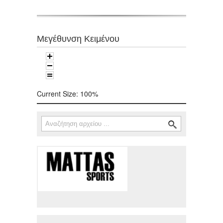
Μεγέθυνση Κειμένου
Current Size:
100%
Αναζήτηση
Φόρμα αναζήτησης