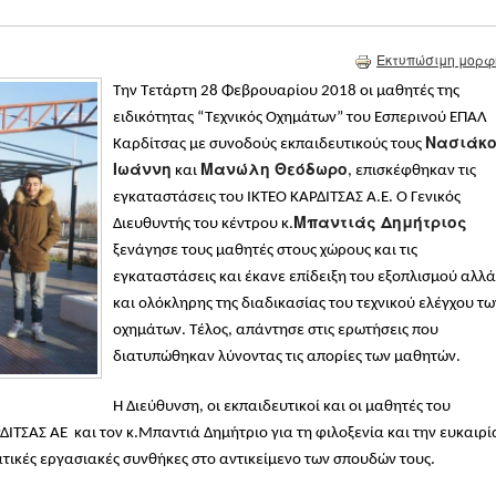
Εκτυπώσιμη μορφ
Την Τετάρτη 28 Φεβρουαρίου 2018 οι μαθητές της
ειδικότητας “Τεχνικός Οχημάτων” του Εσπερινού ΕΠΑΛ
Νασιάκ
Καρδίτσας με συνοδούς εκπαιδευτικούς τους
Ιωάννη
Μανώλη Θεόδωρο
και
, επισκέφθηκαν τις
εγκαταστάσεις του ΙΚΤΕΟ ΚΑΡΔΙΤΣΑΣ Α.Ε. Ο Γενικός
Μπαντιάς Δημήτριος
Διευθυντής του κέντρου κ.
ξενάγησε τους μαθητές στους χώρους και τις
εγκαταστάσεις και έκανε επίδειξη του εξοπλισμού αλλά
και ολόκληρης της διαδικασίας του τεχνικού ελέγχου τω
οχημάτων. Τέλος, απάντησε στις ερωτήσεις που
διατυπώθηκαν λύνοντας τις απορίες των μαθητών.
Η Διεύθυνση, οι εκπαιδευτικοί και οι μαθητές του
ΙΤΣΑΣ ΑΕ και τον κ.Μπαντιά Δημήτριο για τη φιλοξενία και την ευκαιρί
ικές εργασιακές συνθήκες στο αντικείμενο των σπουδών τους.