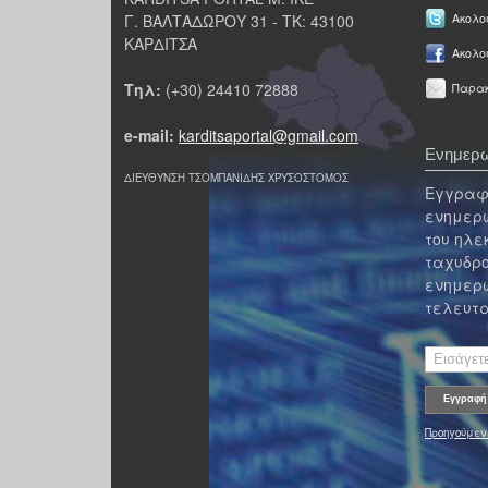
Γ. ΒΑΛΤΑΔΩΡΟΥ 31 - ΤΚ: 43100
Ακολου
ΚΑΡΔΙΤΣΑ
Ακολο
Τηλ:
(+30) 24410 72888
Παρακ
e-mail:
karditsaportal@gmail.com
Ενημερω
ΔΙΕΥΘΥΝΣΗ ΤΣΟΜΠΑΝΙΔΗΣ ΧΡΥΣΟΣΤΟΜΟΣ
Εγγραφε
ενημερω
του ηλε
ταχυδρο
ενημερω
τελευτα
Προηγούμεν