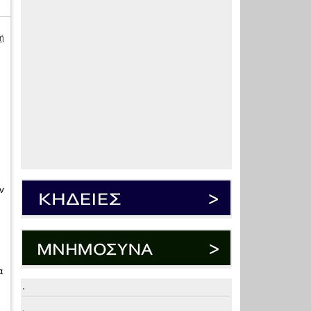
ή
ο
ν
α
.
.