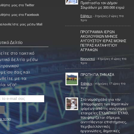
Προστασία του Δήμου
θήστε μας στο Twitter
Σοφάδων με 300.000 ευρώ
υθήστε μας στο Facebook
Ειδήσεις
-
3 ημέρες 2 ώρες
πιο
πριν
ολουθείστε μας μέσω Mail
ΠΡΟΓΡΑΜΜΑ ΙΕΡΩΝ
ΑΚΟΛΟΥΘΙΩΝ ΜΗΝΟΣ
ΑΥΓΟΥΣΤΟΥ ΙΕΡΑΣ ΜΟΝΗΣ
τικό Δελτίο
ΠΕΤΡΑΣ ΚΑΤΑΦΥΓΙΟΥ
ΑΓΡΑΦΩΝ
ίτε στο τακτικό
τικό δελτίο μέσω
Κοινωνικά
-
4 ημέρες 6 ώρες
πιο
πριν
κτρονικού
μείου σας και
ΠΡΩΤΗ ΓΙΑ ΤΗΝ ΑΣΑ
θείτε με τα
Ειδήσεις
-
4 ημέρες 17 ώρες
πιο
ία νέα!
πριν
Στο νομοσχέδιο για την
απορρόφηση των δημοτικών
φορέων από τις ανώνυμες
εταιρείες ΕΥΔΑΠ και ΕΥΑΘ,
που ψηφίζεται σήμερα,
α τεύχη
αντιτίθενται επιστήμονες,
περιβαλλοντικές
οργανώσεις, δημοτικές