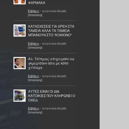
ΦΑΡΜΑΚΑ
Ειδήσεις
- τελευταία θέαση
[timestamp]
ΚΑΤΑΣΧΕΣΕΙΣ ΓΙΑ ΧΡΕΗ ΣΤΑ
ΤΑΜΕΙΑ ΑΛΛΑ ΤΑ ΤΑΜΕΙΑ
ΜΠΑΙΝΟΥΝ ΣΤΟ ''ΚΟΚΚΙΝΟ''
Ειδήσεις
- τελευταία θέαση
[timestamp]
Αλ. Τσίπρας: επιχειρούν να
γκρεμίσουν όσα με κόπο
χτίσαμε
Ειδήσεις
- τελευταία θέαση
[timestamp]
ΑΥΤΕΣ ΕΙΝΑΙ ΟΙ 228
ΚΑΤΟΙΚΙΕΣ ΠΟΥ ΚΛΗΡΩΝΕΙ Ο
ΟΑΕΔ
Ειδήσεις
- τελευταία θέαση
[timestamp]