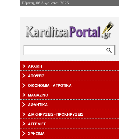
Πέμπτη, 06 Αυγούστου 2026
Επιστροφή στην Πλοήγηση
Αναζήτηση
Φόρμα αναζήτησης
ΑΡΧΙΚΗ
ΑΠΟΨΕΙΣ
ΟΙΚΟΝΟΜΙΑ - ΑΓΡΟΤΙΚΑ
MAGAZINO
ΑΘΛΗΤΙΚΑ
ΔΙΑΚΗΡΥΞΕΙΣ - ΠΡΟΚΗΡΥΞΕΙΣ
ΑΓΓΕΛΙΕΣ
ΧΡΗΣΙΜΑ