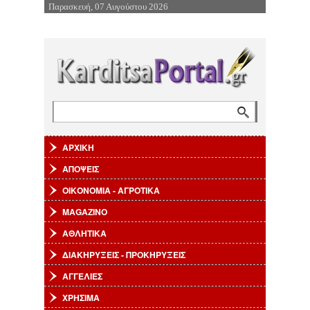
Παρασκευή, 07 Αυγούστου 2026
Επιστροφή στην Πλοήγηση
Αναζήτηση
Φόρμα αναζήτησης
ΑΡΧΙΚΗ
ΑΠΟΨΕΙΣ
ΟΙΚΟΝΟΜΙΑ - ΑΓΡΟΤΙΚΑ
MAGAZINO
ΑΘΛΗΤΙΚΑ
ΔΙΑΚΗΡΥΞΕΙΣ - ΠΡΟΚΗΡΥΞΕΙΣ
ΑΓΓΕΛΙΕΣ
ΧΡΗΣΙΜΑ