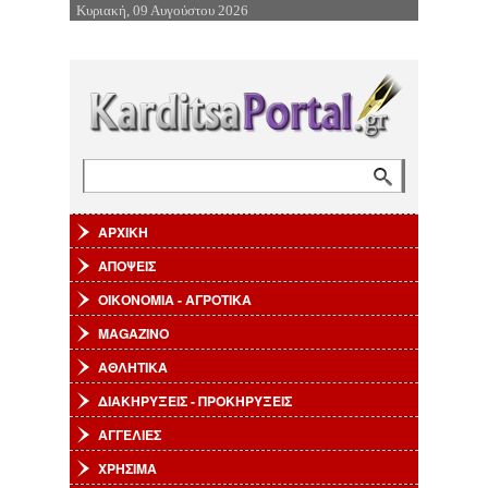
Κυριακή, 09 Αυγούστου 2026
Επιστροφή στην Πλοήγηση
Αναζήτηση
Φόρμα αναζήτησης
ΑΡΧΙΚΗ
ΑΠΟΨΕΙΣ
ΟΙΚΟΝΟΜΙΑ - ΑΓΡΟΤΙΚΑ
MAGAZINO
ΑΘΛΗΤΙΚΑ
ΔΙΑΚΗΡΥΞΕΙΣ - ΠΡΟΚΗΡΥΞΕΙΣ
ΑΓΓΕΛΙΕΣ
ΧΡΗΣΙΜΑ