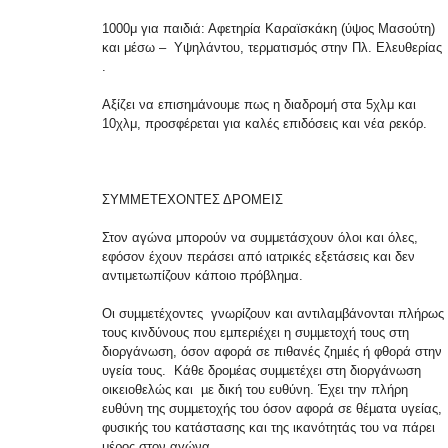
1000μ για παιδιά: Αφετηρία Καραϊσκάκη (ύψος Μασούτη)
και μέσω – Υψηλάντου, τερματισμός στην Πλ. Ελευθερίας
.
Αξίζει να επισημάνουμε πως η διαδρομή στα 5χλμ και
10χλμ, προσφέρεται για καλές επιδόσεις και νέα ρεκόρ.
ΣΥΜΜΕΤΕΧΟΝΤΕΣ ΔΡΟΜΕΙΣ
Στον αγώνα μπορούν να συμμετάσχουν όλοι και όλες,
εφόσον έχουν περάσει από ιατρικές εξετάσεις και δεν
αντιμετωπίζουν κάποιο πρόβλημα.
Οι συµµετέχοντες γνωρίζουν και αντιλαµβάνονται πλήρως
τους κινδύνους που εµπεριέχει η συµµετοχή τους στη
διοργάνωση, όσον αφορά σε πιθανές ζηµιές ή φθορά στην
υγεία τους. Κάθε δροµέας συµµετέχει στη διοργάνωση
οικειοθελώς και µε δική του ευθύνη. Έχει την πλήρη
ευθύνη της συµµετοχής του όσον αφορά σε θέµατα υγείας,
φυσικής του κατάστασης και της ικανότητάς του να πάρει
μέρος στον αγώνα.