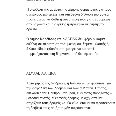
Η υποβολή της αντίστοιχης αίτησης συµµετοχής για τους
ανήλικους εµπεριέχει και υπεύθυνη δήλωση του γονέα
προκειµένου να δοθεί η συναίνεσή του, για τη συµµετοχή
στον αγώνα και η ακριβής ηµεροµηνία γέννησης του
δρομέα .
Ο Δήμος Καρδίτσας και ο ΔΟΠΑΚ δεν φέρουν καμιά
ευθύνη σε περίπτωση τραυµατισµού, ζηµιάς, κλοπής ή
άλλου είδους φθοράς που µπορεί να υποστεί
συµµετέχοντας στη διοργάνωση ή θεατής αυτής.
ΑΣΦΑΛΕΙΑ ΑΓΩΝΑ
Κατά μήκος της διαδρομής η Αστυνομία θα φροντίσει για
την ασφάλεια των δρόμων και των αθλητών. Επίσης,
εθελοντές του Ερυθρού Σταυρού, εθελοντές ποδηλάτες –
μοτοσικλετιστές, εθελοντές δρομείς με οχήματα θα
στηρίζουν τους δρομείς και θα είναι έτοιμοι να προσφέρουν
τη βοήθειά τους σε ό,τι τυχόν παρουσιαστεί.