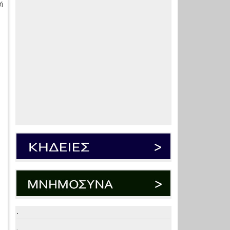
ή
,
.
.