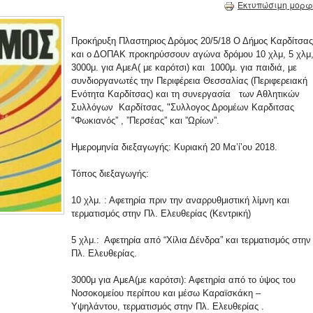
Εκτυπώσιμη μορφ
Προκήρυξη Πλαστηριος Δρόμος 20/5/18 Ο Δήμος Καρδίτσας
και ο ΔΟΠΑΚ προκηρύσσουν αγώνα δρόμου 10 χλμ, 5 χλμ
3000μ. για ΑμεΑ( με καρότσι) και 1000μ. για παιδιά, με
συνδιοργανωτές την Περιφέρεια Θεσσαλίας (Περιφερειακή
Ενότητα Καρδίτσας) και τη συνεργασία των Αθλητικών
Συλλόγων Καρδίτσας, "Συλλογος Δρομέων Καρδιτσας
"Φωκιανός” , ”Περσέας” και ”Ωρίων”.
Ημερομηνία διεξαγωγής: Κυριακή 20 Μα’ί’ου 2018.
Τόπος διεξαγωγής:
10 χλμ. : Αφετηρία πριν την αναρρυθμιστική λίμνη και
τερματισμός στην Πλ. Ελευθερίας (Κεντρική)
5 χλμ.: Αφετηρία από “Χίλια Δένδρα” και τερματισμός στην
Πλ. Ελευθερίας.
3000μ για ΑμεΑ(με καρότσι): Αφετηρία από το ύψος του
Νοσοκομείου περίπου και μέσω Καραϊσκάκη –
Υψηλάντου, τερματισμός στην Πλ. Ελευθερίας .