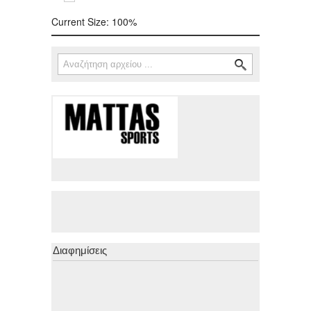
Current Size:
100%
Αναζήτηση
Φόρμα αναζήτησης
Διαφημίσεις