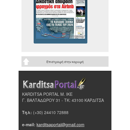
Επιστροφή στην κορυφή
KARDITSA PORTAL Μ. ΙΚΕ
Γ. ΒΑΛΤΑΔΩΡΟΥ 31 - ΤΚ: 43100 ΚΑΡΔΙΤΣΑ
Τηλ:
(+30) 24410 72888
e-mail:
karditsaportal@gmail.com