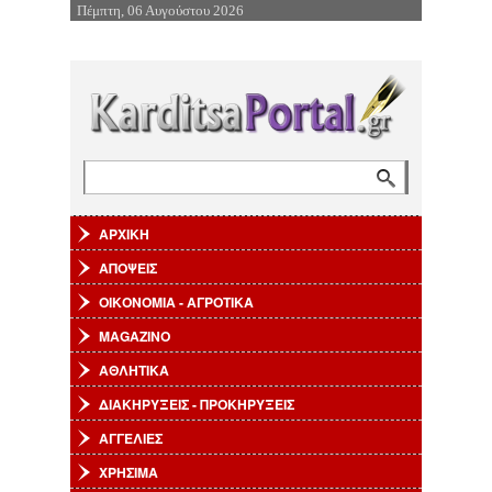
Πέμπτη, 06 Αυγούστου 2026
Επιστροφή στην Πλοήγηση
Αναζήτηση
Φόρμα αναζήτησης
ΑΡΧΙΚΗ
ΑΠΟΨΕΙΣ
ΟΙΚΟΝΟΜΙΑ - ΑΓΡΟΤΙΚΑ
MAGAZINO
ΑΘΛΗΤΙΚΑ
ΔΙΑΚΗΡΥΞΕΙΣ - ΠΡΟΚΗΡΥΞΕΙΣ
ΑΓΓΕΛΙΕΣ
ΧΡΗΣΙΜΑ