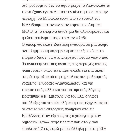
σιδηροδρομικό δίκτυο αφού μέχρι το Λιανοκλάδι τα
τρένα έχουν εγκαταλείψει την κίνηση τους από την
περιοχή του Μπράλου αλλά από το τούνελ του
Καλλιδρόμου φτάνουν στον κάμπο της Λαμίας.
Μάλιστα το επόμενα διάστημα θα ολοκληρωθεί και
η ηλεκτροκίνηση μέχρι το Λιανοκλάδι.
Ο υπουργός έκανε ιδιαίτερη αναφορά σε μια ακόμα
αντιπλημμυρική παρέμβαση που θα ξεκινήσει το
επόμενο διάστημα στο Σπερχειό ποταμό «έργο που
θα ανακουφίσει τους αγρότες της περιοχής από τις
πλημμύρες» όπως είπε. Επανέλαβε για μια ακόμη
φορά την αξιοποίηση της παλιάς σιδηροδρομικής
γραμμής Τιθοράες -Λιανοκλαδίου και για
τουριστικούς αλλα και για ιστορικούς λόγους.
Ερωτηθείς ο κ. Σπίρτζης για τον Ε65 δήλωσε
αισιόδοξος για την ολοκλήρωση του, εξηγώντας ότι
οι όποιες καθυστερήσεις προήρθαν από τις
Βρυξέλλες, ήταν εξαιτίας της αξιολόγησης των
δημοσίων έργων στην Ελλάδα που στοίχισαν
επιπλέον 1,2 εκ, ευρώ με παράλληλη μείωση 50%