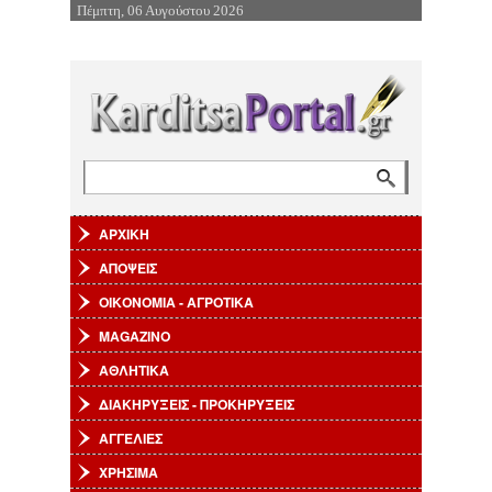
Πέμπτη, 06 Αυγούστου 2026
Επιστροφή στην Πλοήγηση
Αναζήτηση
Φόρμα αναζήτησης
ΑΡΧΙΚΗ
ΑΠΟΨΕΙΣ
ΟΙΚΟΝΟΜΙΑ - ΑΓΡΟΤΙΚΑ
MAGAZINO
ΑΘΛΗΤΙΚΑ
ΔΙΑΚΗΡΥΞΕΙΣ - ΠΡΟΚΗΡΥΞΕΙΣ
ΑΓΓΕΛΙΕΣ
ΧΡΗΣΙΜΑ