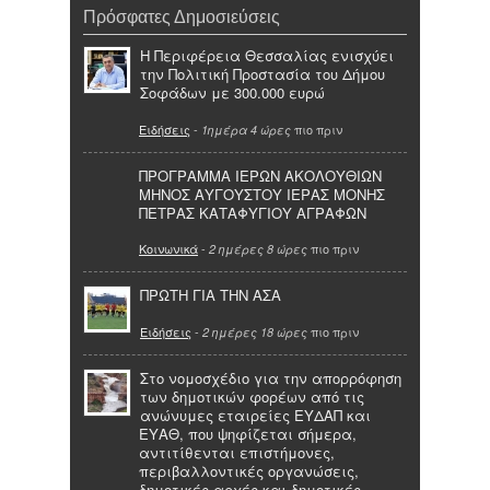
Πρόσφατες Δημοσιεύσεις
Η Περιφέρεια Θεσσαλίας ενισχύει
την Πολιτική Προστασία του Δήμου
Σοφάδων με 300.000 ευρώ
Ειδήσεις
-
πιο πριν
1ημέρα 4 ώρες
ΠΡΟΓΡΑΜΜΑ ΙΕΡΩΝ ΑΚΟΛΟΥΘΙΩΝ
ΜΗΝΟΣ ΑΥΓΟΥΣΤΟΥ ΙΕΡΑΣ ΜΟΝΗΣ
ΠΕΤΡΑΣ ΚΑΤΑΦΥΓΙΟΥ ΑΓΡΑΦΩΝ
Κοινωνικά
-
πιο πριν
2 ημέρες 8 ώρες
ΠΡΩΤΗ ΓΙΑ ΤΗΝ ΑΣΑ
Ειδήσεις
-
πιο πριν
2 ημέρες 18 ώρες
Στο νομοσχέδιο για την απορρόφηση
των δημοτικών φορέων από τις
ανώνυμες εταιρείες ΕΥΔΑΠ και
ΕΥΑΘ, που ψηφίζεται σήμερα,
αντιτίθενται επιστήμονες,
περιβαλλοντικές οργανώσεις,
δημοτικές αρχές και δημοτικές