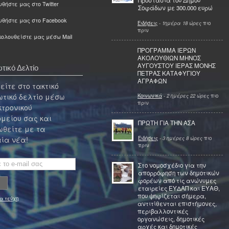
Προστασία του Δήμου
θήστε μας στο Twitter
Σοφάδων με 300.000 ευρώ
υθήστε μας στο Facebook
Ειδήσεις
-
1ημέρα 18 ώρες
πιο
πριν
ολουθείστε μας μέσω Mail
ΠΡΟΓΡΑΜΜΑ ΙΕΡΩΝ
ΑΚΟΛΟΥΘΙΩΝ ΜΗΝΟΣ
ΑΥΓΟΥΣΤΟΥ ΙΕΡΑΣ ΜΟΝΗΣ
τικό Δελτίο
ΠΕΤΡΑΣ ΚΑΤΑΦΥΓΙΟΥ
ΑΓΡΑΦΩΝ
ίτε στο τακτικό
τικό δελτίο μέσω
Κοινωνικά
-
2 ημέρες 22 ώρες
πιο
πριν
κτρονικού
μείου σας και
ΠΡΩΤΗ ΓΙΑ ΤΗΝ ΑΣΑ
θείτε με τα
Ειδήσεις
-
3 ημέρες 8 ώρες
πιο
ία νέα!
πριν
Στο νομοσχέδιο για την
απορρόφηση των δημοτικών
φορέων από τις ανώνυμες
εταιρείες ΕΥΔΑΠ και ΕΥΑΘ,
που ψηφίζεται σήμερα,
α τεύχη
αντιτίθενται επιστήμονες,
περιβαλλοντικές
οργανώσεις, δημοτικές
αρχές και δημοτικές