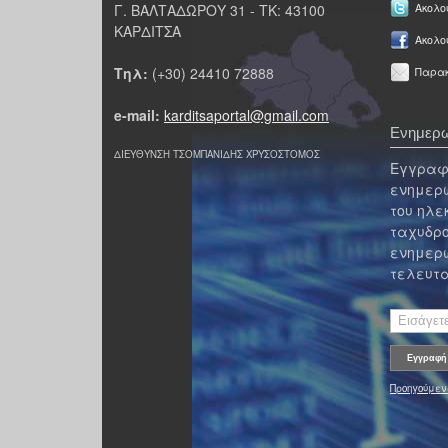
Γ. ΒΑΛΤΑΔΩΡΟΥ 31 - ΤΚ: 43100
Ακολου
ΚΑΡΔΙΤΣΑ
Ακολο
Τηλ:
(+30) 24410 72888
Παρακ
e-mail:
karditsaportal@gmail.com
Ενημερω
ΔΙΕΥΘΥΝΣΗ ΤΣΟΜΠΑΝΙΔΗΣ ΧΡΥΣΟΣΤΟΜΟΣ
Εγγραφε
ενημερω
του ηλε
ταχυδρο
ενημερω
τελευτα
Προηγούμεν