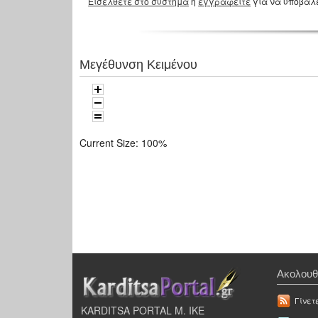
Εισέλθετε στο σύστημα
ή
εγγραφείτε
για να υποβάλ
Μεγέθυνση Κειμένου
Current Size:
100%
Ακολουθ
Γίνετ
KARDITSA PORTAL Μ. ΙΚΕ