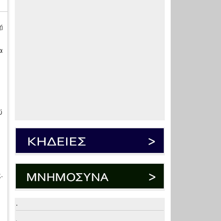
ή
α
ύ
.
.
.