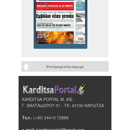
Επιστροφή στην κορυφή
KARDITSA PORTAL Μ. ΙΚΕ
Γ. ΒΑΛΤΑΔΩΡΟΥ 31 - ΤΚ: 43100 ΚΑΡΔΙΤΣΑ
Τηλ:
(+30) 24410 72888
e-mail:
karditsaportal@gmail.com