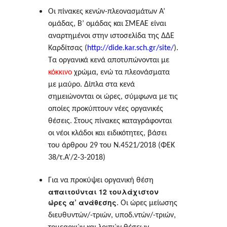
Οι πίνακες κενών-πλεονασμάτων Α’
ομάδας, Β’ ομάδας και ΣΜΕΑΕ είναι
αναρτημένοι στην ιστοσελίδα της ΔΔΕ
Καρδίτσας (
http://dide.kar.sch.gr/site/
).
Τα οργανικά κενά αποτυπώνονται με
κόκκινο
χρώμα, ενώ τα πλεονάσματα
με μαύρο. Δίπλα στα κενά
σημειώνονται οι ώρες, σύμφωνα με τις
οποίες προκύπτουν νέες οργανικές
θέσεις. Στους πίνακες καταγράφονται
οι νέοι κλάδοι και ειδικότητες, βάσει
του άρθρου 29 του Ν.4521/2018 (ΦΕΚ
38/τ.Α’/2-3-2018)
Για να προκύψει οργανική θέση
απαιτούνται 12 τουλάχιστον
ώρες α’ ανάθεσης
. Οι ώρες μείωσης
διευθυντών/-τριών, υποδ.ντών/-τριών,