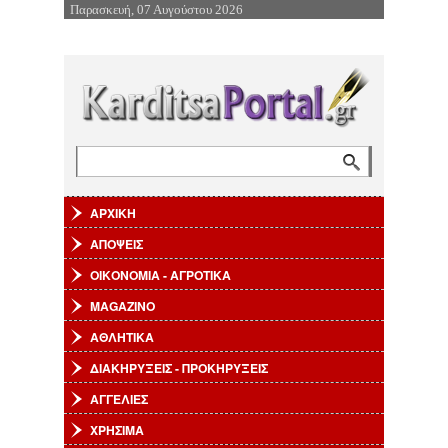
Παρασκευή, 07 Αυγούστου 2026
Επιστροφή στην Πλοήγηση
Αναζήτηση
Φόρμα αναζήτησης
ΑΡΧΙΚΗ
ΑΠΟΨΕΙΣ
ΟΙΚΟΝΟΜΙΑ - ΑΓΡΟΤΙΚΑ
MAGAZINO
ΑΘΛΗΤΙΚΑ
ΔΙΑΚΗΡΥΞΕΙΣ - ΠΡΟΚΗΡΥΞΕΙΣ
ΑΓΓΕΛΙΕΣ
ΧΡΗΣΙΜΑ