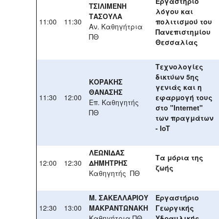
Εργαστήριο
ΤΣΙΛΙΜΕΝΗ
λόγου και
ΤΑΣΟΥΛΑ
11:00
11:30
πολιτισμού του
Αν. Καθηγήτρια
Πανεπιστημίου
ΠΘ
Θεσσαλίας
Τεχνολογίες
δικτύων 5ης
ΚΟΡΑΚΗΣ
γενιάς και η
ΘΑΝΑΣΗΣ
11:30
12:00
εφαρμογή τους
Επ. Καθηγητής
στο "Internet"
ΠΘ
των πραγμάτων
- IoT
ΛΕΩΝΙΔΑΣ
Τα μόρια της
12:00
12:30
ΔΗΜΗΤΡΗΣ
ζωής
Καθηγητής ΠΘ
Μ. ΣΑΚΕΛΛΑΡΙΟΥ
Εργαστήριο
12:30
13:00
ΜΑΚΡΑΝΤΩΝΑΚΗ
Γεωργικής
Καθηγήτρια ΠΘ
Υδραυλικής