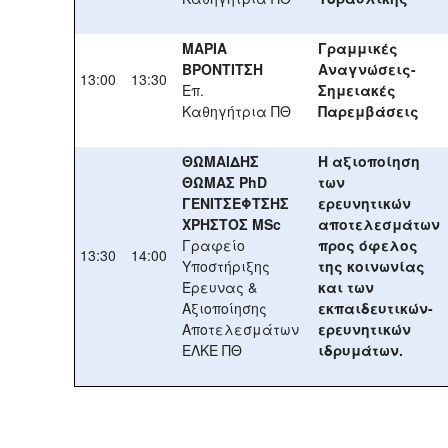
ΜΑΡΙΑ
Γραμμικές
ΒΡΟΝΤΙΤΣΗ
Αναγνώσεις-
13:00
13:30
Επ.
Σημειακές
Καθηγήτρια ΠΘ
Παρεμβάσεις
ΘΩΜΑΙΔΗΣ
Η αξιοποίηση
ΘΩΜΑΣ PhD
των
ΓΕΝΙΤΣΕΦΤΣΗΣ
ερευνητικών
ΧΡΗΣΤΟΣ MSc
αποτελεσμάτων
Γραφείο
προς όφελος
13:30
14:00
Υποστήριξης
της κοινωνίας
Έρευνας &
και των
Αξιοποίησης
εκπαιδευτικών-
Αποτελεσμάτων
ερευνητικών
ΕΛΚΕ ΠΘ
ιδρυμάτων.