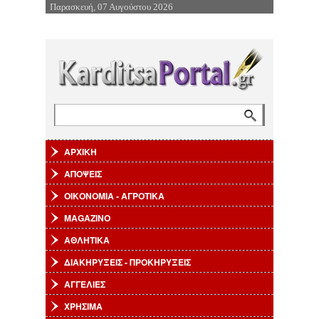
Παρασκευή, 07 Αυγούστου 2026
Επιστροφή στην Πλοήγηση
Αναζήτηση
Φόρμα αναζήτησης
ΑΡΧΙΚΗ
ΑΠΟΨΕΙΣ
ΟΙΚΟΝΟΜΙΑ - ΑΓΡΟΤΙΚΑ
MAGAZINO
ΑΘΛΗΤΙΚΑ
ΔΙΑΚΗΡΥΞΕΙΣ - ΠΡΟΚΗΡΥΞΕΙΣ
ΑΓΓΕΛΙΕΣ
ΧΡΗΣΙΜΑ