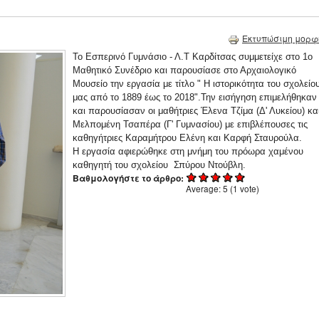
Εκτυπώσιμη μορφ
Το Εσπερινό Γυμνάσιο - Λ.Τ Καρδίτσας συμμετείχε στο 1ο
Μαθητικό Συνέδριο και παρουσίασε στο Αρχαιολογικό
Μουσείο την εργασία με τίτλο " Η ιστορικότητα του σχολείο
μας από το 1889 έως το 2018".Την εισήγηση επιμελήθηκαν
και παρουσίασαν οι μαθήτριες Έλενα Τζίμα (Δ' Λυκείου) κα
Μελπομένη Τσαπέρα (Γ' Γυμνασίου) με επιβλέπουσες τις
καθηγήτριες Καραμήτρου Ελένη και Καρφή Σταυρούλα.
Η εργασία αφιερώθηκε στη μνήμη του πρόωρα χαμένου
καθηγητή του σχολείου Σπύρου Ντούβλη.
Βαθμολογήστε το άρθρο:
Average:
5
(
1
vote)