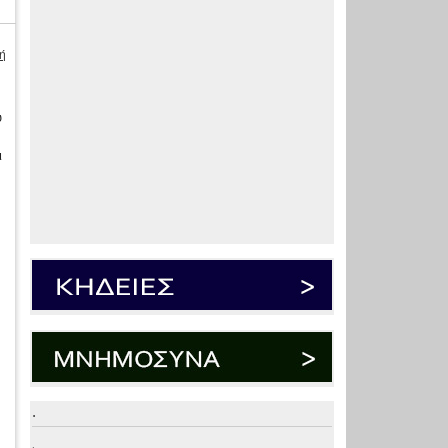
ή
υ
ι
.
.