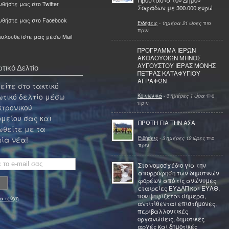
Προστασία του Δήμου
θήστε μας στο Twitter
Σοφάδων με 300.000 ευρώ
υθήστε μας στο Facebook
Ειδήσεις
-
1ημέρα 21 ώρες
πιο
πριν
ολουθείστε μας μέσω Mail
ΠΡΟΓΡΑΜΜΑ ΙΕΡΩΝ
ΑΚΟΛΟΥΘΙΩΝ ΜΗΝΟΣ
ΑΥΓΟΥΣΤΟΥ ΙΕΡΑΣ ΜΟΝΗΣ
τικό Δελτίο
ΠΕΤΡΑΣ ΚΑΤΑΦΥΓΙΟΥ
ΑΓΡΑΦΩΝ
ίτε στο τακτικό
τικό δελτίο μέσω
Κοινωνικά
-
3 ημέρες 1 ώρα
πιο
πριν
κτρονικού
μείου σας και
ΠΡΩΤΗ ΓΙΑ ΤΗΝ ΑΣΑ
θείτε με τα
Ειδήσεις
-
3 ημέρες 12 ώρες
πιο
ία νέα!
πριν
Στο νομοσχέδιο για την
απορρόφηση των δημοτικών
φορέων από τις ανώνυμες
εταιρείες ΕΥΔΑΠ και ΕΥΑΘ,
που ψηφίζεται σήμερα,
α τεύχη
αντιτίθενται επιστήμονες,
περιβαλλοντικές
οργανώσεις, δημοτικές
αρχές και δημοτικές