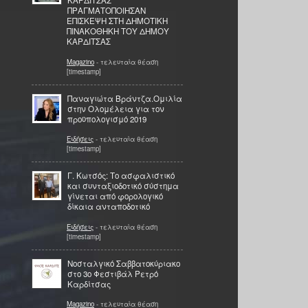
ΚΑΡΔΙΤΣΑΣ
ΠΡΑΓΜΑΤΟΠΟΙΗΣΑΝ
ΕΠΙΣΚΕΨΗ ΣΤΗ ΔΗΜΟΤΙΚΗ
ΠΙΝΑΚΟΘΗΚΗ ΤΟΥ ΔΗΜΟΥ
ΚΑΡΔΙΤΣΑΣ
Magazino
- τελευταία θέαση
[timestamp]
Παναγιώτα Βράντζα.Ομιλία
στην Ολομέλεια για τον
προϋπολογισμό 2019
Ειδήσεις
- τελευταία θέαση
[timestamp]
Γ. Κωτσός: Το ασφαλιστικό
και συνταξιοδοτικό σύστημα
γίνεται από φορολογικό
δίκαια ανταποδοτικό
Ειδήσεις
- τελευταία θέαση
[timestamp]
Νοσταλγικό Σαββατοκύριακο
στο 3ο Φεστιβάλ Ρετρό
Καρδίτσας
Magazino
- τελευταία θέαση