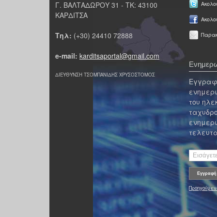
Γ. ΒΑΛΤΑΔΩΡΟΥ 31 - ΤΚ: 43100
Ακολου
ΚΑΡΔΙΤΣΑ
Ακολο
Τηλ:
(+30) 24410 72888
Παρακ
e-mail:
karditsaportal@gmail.com
Ενημερω
ΔΙΕΥΘΥΝΣΗ ΤΣΟΜΠΑΝΙΔΗΣ ΧΡΥΣΟΣΤΟΜΟΣ
Εγγραφε
ενημερω
του ηλε
ταχυδρο
ενημερω
τελευτα
Προηγούμεν