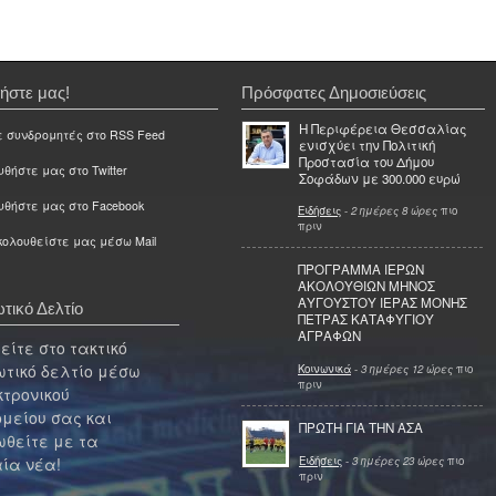
ήστε μας!
Πρόσφατες Δημοσιεύσεις
Η Περιφέρεια Θεσσαλίας
ε συνδρομητές στο RSS Feed
ενισχύει την Πολιτική
Προστασία του Δήμου
θήστε μας στο Twitter
Σοφάδων με 300.000 ευρώ
υθήστε μας στο Facebook
Ειδήσεις
-
2 ημέρες 8 ώρες
πιο
πριν
ολουθείστε μας μέσω Mail
ΠΡΟΓΡΑΜΜΑ ΙΕΡΩΝ
ΑΚΟΛΟΥΘΙΩΝ ΜΗΝΟΣ
ΑΥΓΟΥΣΤΟΥ ΙΕΡΑΣ ΜΟΝΗΣ
τικό Δελτίο
ΠΕΤΡΑΣ ΚΑΤΑΦΥΓΙΟΥ
ΑΓΡΑΦΩΝ
ίτε στο τακτικό
τικό δελτίο μέσω
Κοινωνικά
-
3 ημέρες 12 ώρες
πιο
πριν
κτρονικού
μείου σας και
ΠΡΩΤΗ ΓΙΑ ΤΗΝ ΑΣΑ
θείτε με τα
Ειδήσεις
-
3 ημέρες 23 ώρες
πιο
ία νέα!
πριν