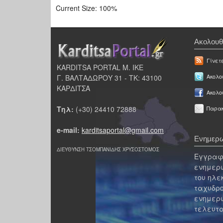
Current Size:
100%
Ακολουθ
Γίνετ
KARDITSA PORTAL Μ. ΙΚΕ
Γ. ΒΑΛΤΑΔΩΡΟΥ 31 - ΤΚ: 43100
Ακολου
ΚΑΡΔΙΤΣΑ
Ακολο
Τηλ:
(+30) 24410 72888
Παρακ
e-mail:
karditsaportal@gmail.com
Ενημερω
ΔΙΕΥΘΥΝΣΗ ΤΣΟΜΠΑΝΙΔΗΣ ΧΡΥΣΟΣΤΟΜΟΣ
Εγγραφε
ενημερω
του ηλε
ταχυδρο
ενημερω
τελευτα