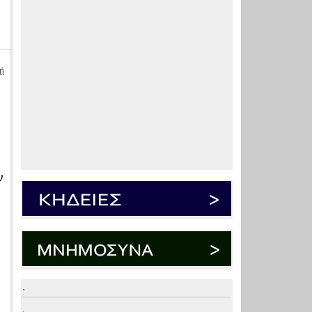
ή
ν
.
.