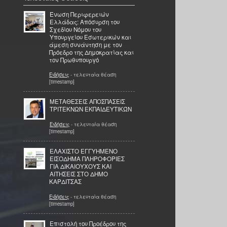
Ένωση Περιφερειών
Ελλάδας: Απόσυρση του
Σχεδίου Νόμου του
Υπουργείου Εσωτερικών και
άμεση συνάντηση με τον
Πρόεδρο της Δημοκρατίας και
τον Πρωθυπουργό
Ειδήσεις
- τελευταία θέαση
[timestamp]
ΜΕΤΑΘΕΣΕΙΣ ΑΠΟΣΠΑΣΕΙΣ
ΤΡΙΤΕΚΝΩΝ ΕΚΠΑΙΔΕΥΤΙΚΏΝ
Ειδήσεις
- τελευταία θέαση
[timestamp]
ΕΛΑΧΙΣΤΟ ΕΓΓΥΗΜΕΝΟ
ΕΙΣΟΔΗΜΑ ΠΛΗΡΟΦΟΡΙΕΣ
ΓΙΑ ΔΙΚΑΙΟΥΧΟΥΣ ΚΑΙ
ΑΙΤΗΣΕΙΣ ΣΤΟ ΔΗΜΟ
ΚΑΡΔΙΤΣΑΣ
Ειδήσεις
- τελευταία θέαση
[timestamp]
Επιστολή του Προέδρου της