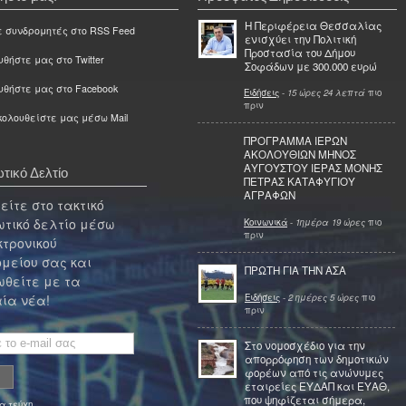
Η Περιφέρεια Θεσσαλίας
ε συνδρομητές στο RSS Feed
ενισχύει την Πολιτική
Προστασία του Δήμου
θήστε μας στο Twitter
Σοφάδων με 300.000 ευρώ
υθήστε μας στο Facebook
Ειδήσεις
-
15 ώρες 24 λεπτά
πιο
πριν
ολουθείστε μας μέσω Mail
ΠΡΟΓΡΑΜΜΑ ΙΕΡΩΝ
ΑΚΟΛΟΥΘΙΩΝ ΜΗΝΟΣ
ΑΥΓΟΥΣΤΟΥ ΙΕΡΑΣ ΜΟΝΗΣ
τικό Δελτίο
ΠΕΤΡΑΣ ΚΑΤΑΦΥΓΙΟΥ
ΑΓΡΑΦΩΝ
ίτε στο τακτικό
τικό δελτίο μέσω
Κοινωνικά
-
1ημέρα 19 ώρες
πιο
πριν
κτρονικού
μείου σας και
ΠΡΩΤΗ ΓΙΑ ΤΗΝ ΑΣΑ
θείτε με τα
Ειδήσεις
-
2 ημέρες 5 ώρες
πιο
ία νέα!
πριν
Στο νομοσχέδιο για την
απορρόφηση των δημοτικών
φορέων από τις ανώνυμες
εταιρείες ΕΥΔΑΠ και ΕΥΑΘ,
που ψηφίζεται σήμερα,
α τεύχη