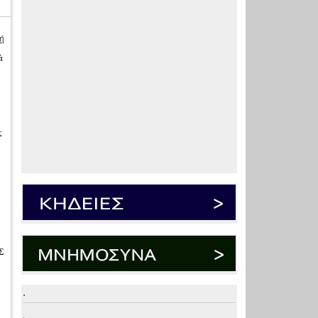
ή
ά
ς
Σ
.
.