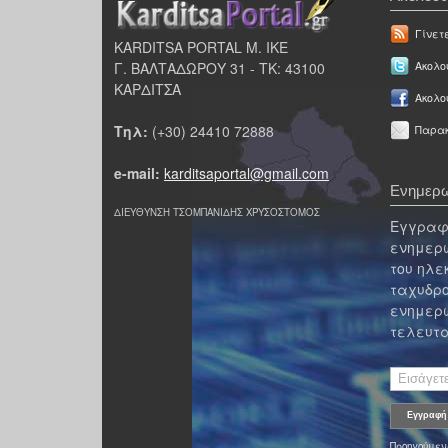
Γίνετ
KARDITSA PORTAL Μ. ΙΚΕ
Γ. ΒΑΛΤΑΔΩΡΟΥ 31 - ΤΚ: 43100
Ακολου
ΚΑΡΔΙΤΣΑ
Ακολο
Τηλ:
(+30) 24410 72888
Παρακ
e-mail:
karditsaportal@gmail.com
Ενημερω
ΔΙΕΥΘΥΝΣΗ ΤΣΟΜΠΑΝΙΔΗΣ ΧΡΥΣΟΣΤΟΜΟΣ
Εγγραφε
ενημερω
του ηλε
ταχυδρο
ενημερω
τελευτα
Προηγούμεν