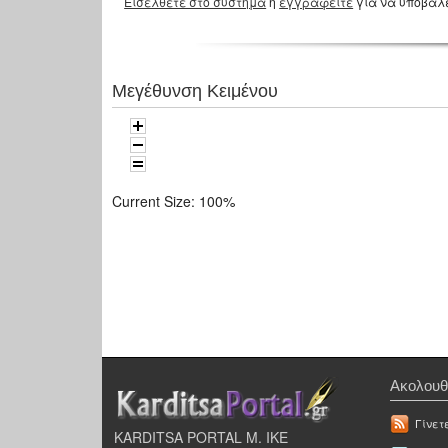
Εισέλθετε στο σύστημα
ή
εγγραφείτε
για να υποβάλ
Μεγέθυνση Κειμένου
Current Size:
100%
Ακολουθ
Γίνετ
KARDITSA PORTAL Μ. ΙΚΕ