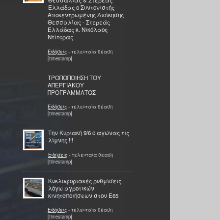
Θεσσαλίας & Στερεάς
Ελλάδας ο Συντονιστής
Αποκεντρωμένης Διοίκησης
Θεσσαλίας - Στερεάς
Ελλάδας κ. Νικόλαος
Ντίτορας.
Ειδήσεις
- τελευταία θέαση
[timestamp]
ΤΡΟΠΟΠΟΙΗΣΗ ΤΟΥ
ΑΠΕΡΓΙΑΚΟΥ
ΠΡΟΓΡΑΜΜΑΤΟΣ
Ειδήσεις
- τελευταία θέαση
[timestamp]
Την Κυριακή 9/6 ο αγώνας τις
λίμνης !!!
Ειδήσεις
- τελευταία θέαση
[timestamp]
Κυκλοφοριακές ρυθμίσεις
λόγω αγροτικών
κινητοποιήσεων στον Ε65
Ειδήσεις
- τελευταία θέαση
[timestamp]