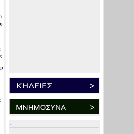
ή
ου
ε
ς
αι
ς
.
.