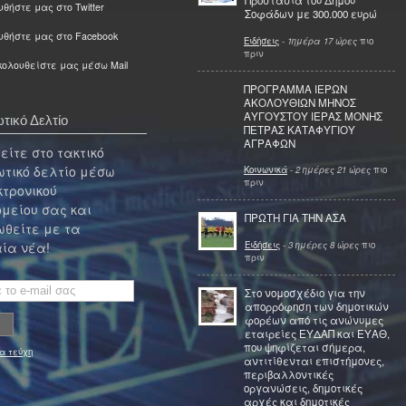
Προστασία του Δήμου
θήστε μας στο Twitter
Σοφάδων με 300.000 ευρώ
υθήστε μας στο Facebook
Ειδήσεις
-
1ημέρα 17 ώρες
πιο
πριν
ολουθείστε μας μέσω Mail
ΠΡΟΓΡΑΜΜΑ ΙΕΡΩΝ
ΑΚΟΛΟΥΘΙΩΝ ΜΗΝΟΣ
ΑΥΓΟΥΣΤΟΥ ΙΕΡΑΣ ΜΟΝΗΣ
τικό Δελτίο
ΠΕΤΡΑΣ ΚΑΤΑΦΥΓΙΟΥ
ΑΓΡΑΦΩΝ
ίτε στο τακτικό
τικό δελτίο μέσω
Κοινωνικά
-
2 ημέρες 21 ώρες
πιο
πριν
κτρονικού
μείου σας και
ΠΡΩΤΗ ΓΙΑ ΤΗΝ ΑΣΑ
θείτε με τα
Ειδήσεις
-
3 ημέρες 8 ώρες
πιο
ία νέα!
πριν
Στο νομοσχέδιο για την
απορρόφηση των δημοτικών
φορέων από τις ανώνυμες
εταιρείες ΕΥΔΑΠ και ΕΥΑΘ,
που ψηφίζεται σήμερα,
α τεύχη
αντιτίθενται επιστήμονες,
περιβαλλοντικές
οργανώσεις, δημοτικές
αρχές και δημοτικές