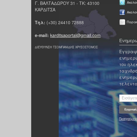
Γ. ΒΑΛΤΑΔΩΡΟΥ 31 - ΤΚ: 43100
Ακολου
ΚΑΡΔΙΤΣΑ
Ακολο
Τηλ:
(+30) 24410 72888
Παρακ
e-mail:
karditsaportal@gmail.com
Ενημερω
ΔΙΕΥΘΥΝΣΗ ΤΣΟΜΠΑΝΙΔΗΣ ΧΡΥΣΟΣΤΟΜΟΣ
Εγγραφε
ενημερω
του ηλε
ταχυδρο
ενημερω
τελευτα
Προηγούμεν