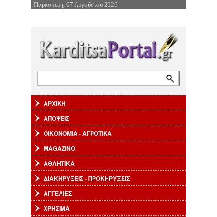
Παρασκευή, 07 Αυγούστου 2026
Επιστροφή στην Πλοήγηση
Αναζήτηση
Φόρμα αναζήτησης
ΑΡΧΙΚΗ
ΑΠΟΨΕΙΣ
ΟΙΚΟΝΟΜΙΑ - ΑΓΡΟΤΙΚΑ
MAGAZINO
ΑΘΛΗΤΙΚΑ
ΔΙΑΚΗΡΥΞΕΙΣ - ΠΡΟΚΗΡΥΞΕΙΣ
ΑΓΓΕΛΙΕΣ
ΧΡΗΣΙΜΑ