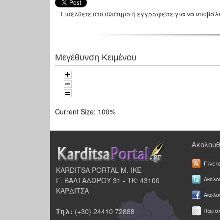
Εισέλθετε στο σύστημα
ή
εγγραφείτε
για να υποβάλ
Μεγέθυνση Κειμένου
Current Size:
100%
Ακολουθ
Γίνετ
KARDITSA PORTAL Μ. ΙΚΕ
Γ. ΒΑΛΤΑΔΩΡΟΥ 31 - ΤΚ: 43100
Ακολου
ΚΑΡΔΙΤΣΑ
Ακολο
Τηλ:
(+30) 24410 72888
Παρακ