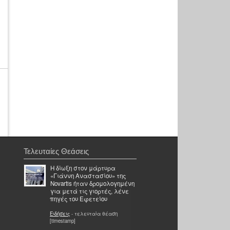
Τελευταίες Θεάσεις
Η δίωξη στον μάρτυρα
«Γιάννη Αναστασίου» της
Novartis ήταν δρομολογημένη
για μετά τις γιορτές, λένε
πηγές του Εφετείου
Ειδήσεις
- τελευταία θέαση
[timestamp]