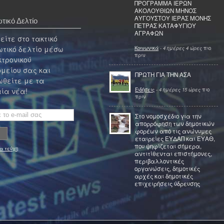
ΠΡΟΓΡΑΜΜΑ ΙΕΡΩΝ
ΑΚΟΛΟΥΘΙΩΝ ΜΗΝΟΣ
ΑΥΓΟΥΣΤΟΥ ΙΕΡΑΣ ΜΟΝΗΣ
τικό Δελτίο
ΠΕΤΡΑΣ ΚΑΤΑΦΥΓΙΟΥ
ΑΓΡΑΦΩΝ
ίτε στο τακτικό
τικό δελτίο μέσω
Κοινωνικά
-
4 ημέρες 4 ώρες
πιο
πριν
κτρονικού
μείου σας και
ΠΡΩΤΗ ΓΙΑ ΤΗΝ ΑΣΑ
θείτε με τα
Ειδήσεις
-
4 ημέρες 15 ώρες
πιο
ία νέα!
πριν
Στο νομοσχέδιο για την
απορρόφηση των δημοτικών
φορέων από τις ανώνυμες
εταιρείες ΕΥΔΑΠ και ΕΥΑΘ,
που ψηφίζεται σήμερα,
α τεύχη
αντιτίθενται επιστήμονες,
περιβαλλοντικές
οργανώσεις, δημοτικές
αρχές και δημοτικές
επιχειρήσεις ύδρευσης