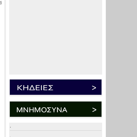
ή
.
.