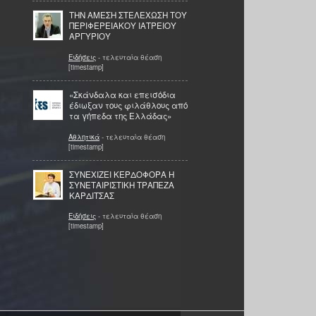
ΤΗΝ ΑΜΕΣΗ ΣΤΕΛΕΧΩΣΗ ΤΟΥ
ΠΕΡΙΦΕΡΕΙΑΚΟΥ ΙΑΤΡΕΙΟΥ
ΑΡΓΥΡΙΟΥ
Ειδήσεις
- τελευταία θέαση
[timestamp]
«Σκάνδαλα και επεισόδια
έδιωξαν τους φιλάθλους από
τα γήπεδα της Ελλάδας»
Αθλητικά
- τελευταία θέαση
[timestamp]
ΣΥΝΕΧΙΖΕΙ ΚΕΡΔΟΦΟΡΑ Η
ΣΥΝΕΤΑΙΡΙΣΤΙΚΗ ΤΡΑΠΕΖΑ
ΚΑΡΔΙΤΣΑΣ
Ειδήσεις
- τελευταία θέαση
[timestamp]