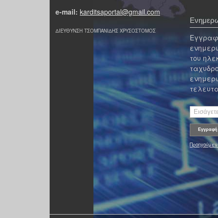
e-mail:
karditsaportal@gmail.com
Ενημερω
ΔΙΕΥΘΥΝΣΗ ΤΣΟΜΠΑΝΙΔΗΣ ΧΡΥΣΟΣΤΟΜΟΣ
Εγγραφε
ενημερω
του ηλε
ταχυδρο
ενημερω
τελευτα
Προηγούμεν