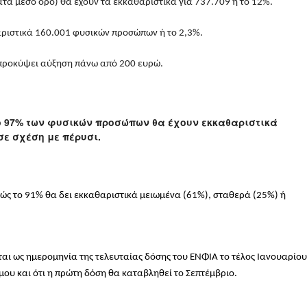
τά μέσο όρο) θα έχουν τα εκκαθαριστικά για 737.709 ή το 12%.
αριστικά 160.001 φυσικών προσώπων ή το 2,3%.
προκύψει αύξηση πάνω από 200 ευρώ.
ο 97% των φυσικών προσώπων θα έχουν εκκαθαριστικά
ε σχέση με πέρυσι.
αθώς το 91% θα δει εκκαθαριστικά μειωμένα (61%), σταθερά (25%) ή
εται ως ημερομηνία της τελευταίας δόσης του ΕΝΦΙΑ το τέλος Ιανουαρίου
μου και ότι η πρώτη δόση θα καταβληθεί το Σεπτέμβριο.