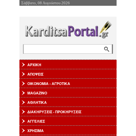
Σάββατο, 08 Αυγούστου 2026
Επιστροφή στην Πλοήγηση
Αναζήτηση
Φόρμα αναζήτησης
ΑΡΧΙΚΗ
ΑΠΟΨΕΙΣ
ΟΙΚΟΝΟΜΙΑ - ΑΓΡΟΤΙΚΑ
MAGAZINO
ΑΘΛΗΤΙΚΑ
ΔΙΑΚΗΡΥΞΕΙΣ - ΠΡΟΚΗΡΥΞΕΙΣ
ΑΓΓΕΛΙΕΣ
ΧΡΗΣΙΜΑ