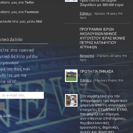
Προστασία του Δήμου
θήστε μας στο Twitter
Σοφάδων με 300.000 ευρώ
υθήστε μας στο Facebook
Ειδήσεις
-
1ημέρα 18 ώρες
πιο
πριν
ολουθείστε μας μέσω Mail
ΠΡΟΓΡΑΜΜΑ ΙΕΡΩΝ
ΑΚΟΛΟΥΘΙΩΝ ΜΗΝΟΣ
ΑΥΓΟΥΣΤΟΥ ΙΕΡΑΣ ΜΟΝΗΣ
τικό Δελτίο
ΠΕΤΡΑΣ ΚΑΤΑΦΥΓΙΟΥ
ΑΓΡΑΦΩΝ
ίτε στο τακτικό
τικό δελτίο μέσω
Κοινωνικά
-
2 ημέρες 22 ώρες
πιο
πριν
κτρονικού
μείου σας και
ΠΡΩΤΗ ΓΙΑ ΤΗΝ ΑΣΑ
θείτε με τα
Ειδήσεις
-
3 ημέρες 9 ώρες
πιο
ία νέα!
πριν
Στο νομοσχέδιο για την
απορρόφηση των δημοτικών
φορέων από τις ανώνυμες
εταιρείες ΕΥΔΑΠ και ΕΥΑΘ,
που ψηφίζεται σήμερα,
α τεύχη
αντιτίθενται επιστήμονες,
περιβαλλοντικές
οργανώσεις, δημοτικές
αρχές και δημοτικές