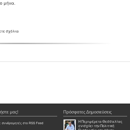
το μήνα.
ετε σχόλια
ήστε μας!
Πρόσφατες Δημοσιεύσεις
Η Περιφέρεια Θεσσαλίας
ε συνδρομητές στο RSS Feed
ενισχύει την Πολιτική