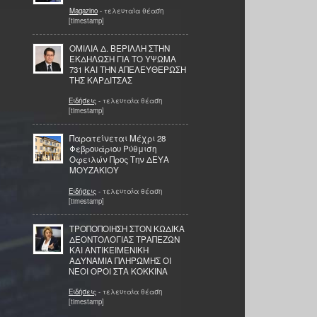
Magazino
- τελευταία θέαση
[timestamp]
ΟΜΙΛΙΑ Δ. ΒΕΡΙΛΛΗ ΣΤΗΝ
ΕΚΔΗΛΩΣΗ ΓΙΑ ΤΟ ΥΨΩΜΑ
731 ΚΑΙ ΤΗΝ ΑΠΕΛΕΥΘΕΡΩΣΗ
ΤΗΣ ΚΑΡΔΙΤΣΑΣ
Ειδήσεις
- τελευταία θέαση
[timestamp]
Παρατείνεται Μέχρι 28
Φεβρουάριου Ρύθμιση
Οφειλών Προς Την ΔΕΥΑ
ΜΟΥΖΑΚΙΟΥ
Ειδήσεις
- τελευταία θέαση
[timestamp]
ΤΡΟΠΟΠΟΙΗΣΗ ΣΤΟΝ ΚΩΔΙΚΑ
ΔΕΟΝΤΟΛΟΓΙΑΣ ΤΡΑΠΕΖΩΝ
ΚΑΙ ΑΝΤΙΚΕΙΜΕΝΙΚΗ
ΑΔΥΝΑΜΙΑ ΠΛΗΡΩΜΗΣ ΟΙ
ΝΕΟΙ ΟΡΟΙ ΣΤΑ ΚΟΚΚΙΝΑ
Ειδήσεις
- τελευταία θέαση
[timestamp]