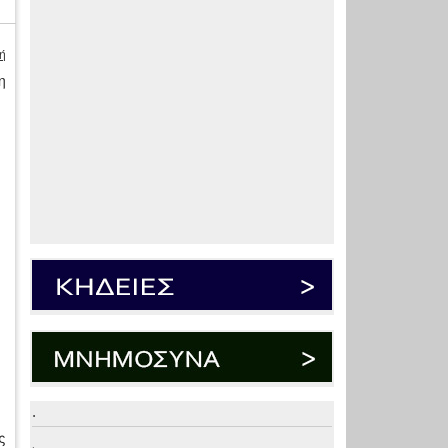
ή
η
.
ς
.