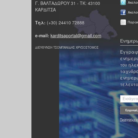
Γ. ΒΑΛΤΑΔΩΡΟΥ 31 - ΤΚ: 43100
Ακολου
ΚΑΡΔΙΤΣΑ
Ακολο
Τηλ:
(+30) 24410 72888
Παρακ
e-mail:
karditsaportal@gmail.com
Ενημερω
ΔΙΕΥΘΥΝΣΗ ΤΣΟΜΠΑΝΙΔΗΣ ΧΡΥΣΟΣΤΟΜΟΣ
Εγγραφε
ενημερω
του ηλε
ταχυδρο
ενημερω
τελευτα
Προηγούμεν