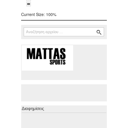
Current Size:
100%
Αναζήτηση
Φόρμα αναζήτησης
Διαφημίσεις