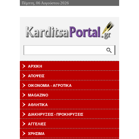
Πέμπτη, 06 Αυγούστου 2026
Επιστροφή στην Πλοήγηση
Αναζήτηση
Φόρμα αναζήτησης
ΑΡΧΙΚΗ
ΑΠΟΨΕΙΣ
ΟΙΚΟΝΟΜΙΑ - ΑΓΡΟΤΙΚΑ
MAGAZINO
ΑΘΛΗΤΙΚΑ
ΔΙΑΚΗΡΥΞΕΙΣ - ΠΡΟΚΗΡΥΞΕΙΣ
ΑΓΓΕΛΙΕΣ
ΧΡΗΣΙΜΑ