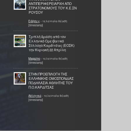
ΑΝΤΙΠΕΡΙΦΕΡΕΙΑΡΧΗ ΑΠΟ
ΣΤΡΑΤΟΝΟΜΟΥΣ ΤΟΥ Κ.Ε.ΣΝ
ΡΟΥΣΟΥ
Ειδήσεις
- τελευταία θέαση
[timestamp]
Τριπλή δράση από τον
Ελληνικό Ορειβατικό
Σύλλογο Καρδίτσας (ΕΟΣΚ)
την Κυριακή 22 Απρίλη
Magazino
- τελευταία θέαση
[timestamp]
ΣΤΗΝ ΠΡΟΕΠΙΛΟΓΗ ΤΗΣ
ΕΛΛΗΝΙΚΗΣ ΟΜΟΣΠΟΝΔΙΑΣ
ΠΟΔΗΛΑΣΙΑ ΑΘΛΗΤΗΣ ΤΟΥ
Π.Ο.ΚΑΡΔΙΤΣΑΣ
Αθλητικά
- τελευταία θέαση
[timestamp]