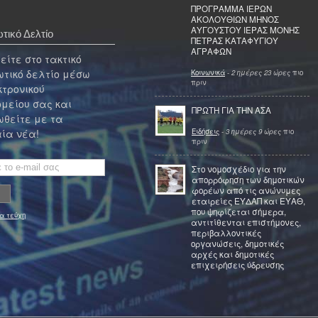
ΠΡΟΓΡΑΜΜΑ ΙΕΡΩΝ
ΑΚΟΛΟΥΘΙΩΝ ΜΗΝΟΣ
ΑΥΓΟΥΣΤΟΥ ΙΕΡΑΣ ΜΟΝΗΣ
τικό Δελτίο
ΠΕΤΡΑΣ ΚΑΤΑΦΥΓΙΟΥ
ΑΓΡΑΦΩΝ
ίτε στο τακτικό
τικό δελτίο μέσω
Κοινωνικά
-
2 ημέρες 23 ώρες
πιο
πριν
κτρονικού
μείου σας και
ΠΡΩΤΗ ΓΙΑ ΤΗΝ ΑΣΑ
θείτε με τα
Ειδήσεις
-
3 ημέρες 9 ώρες
πιο
ία νέα!
πριν
Στο νομοσχέδιο για την
απορρόφηση των δημοτικών
φορέων από τις ανώνυμες
εταιρείες ΕΥΔΑΠ και ΕΥΑΘ,
που ψηφίζεται σήμερα,
α τεύχη
αντιτίθενται επιστήμονες,
περιβαλλοντικές
οργανώσεις, δημοτικές
αρχές και δημοτικές
επιχειρήσεις ύδρευσης