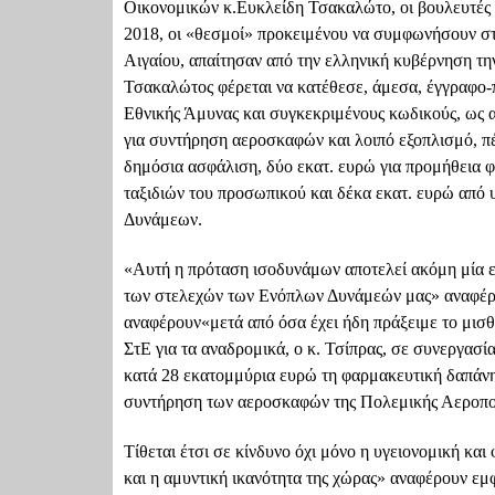
Οικονομικών κ.Ευκλείδη Τσακαλώτο, οι βουλευτές 
2018, οι «θεσμοί» προκειμένου να συμφωνήσουν στ
Αιγαίου, απαίτησαν από την ελληνική κυβέρνηση τη
Τσακαλώτος φέρεται να κατέθεσε, άμεσα, έγγραφο-
Εθνικής Άμυνας και συγκεκριμένους κωδικούς, ως 
για συντήρηση αεροσκαφών και λοιπό εξοπλισμό, π
δημόσια ασφάλιση, δύο εκατ. ευρώ για προμήθεια 
ταξιδιών του προσωπικού και δέκα εκατ. ευρώ απ
Δυνάμεων.
«Αυτή η πρόταση ισοδυνάμων αποτελεί ακόμη μία
των στελεχών των Ενόπλων Δυνάμεών μας» αναφέρο
αναφέρουν«μετά από όσα έχει ήδη πράξειμε το μισθ
ΣτΕ για τα αναδρομικά, ο κ. Τσίπρας, σε συνεργασί
κατά 28 εκατομμύρια ευρώ τη φαρμακευτική δαπάνη 
συντήρηση των αεροσκαφών της Πολεμικής Αεροπο
Τίθεται έτσι σε κίνδυνο όχι μόνο η υγειονομική 
και η αμυντική ικανότητα της χώρας» αναφέρουν εμ