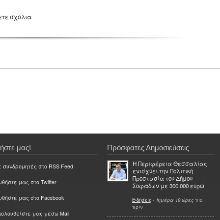
ετε σχόλια
ήστε μας!
Πρόσφατες Δημοσιεύσεις
Η Περιφέρεια Θεσσαλίας
ε συνδρομητές στο RSS Feed
ενισχύει την Πολιτική
Προστασία του Δήμου
θήστε μας στο Twitter
Σοφάδων με 300.000 ευρώ
υθήστε μας στο Facebook
Ειδήσεις
-
1ημέρα 19 ώρες
πιο
πριν
ολουθείστε μας μέσω Mail