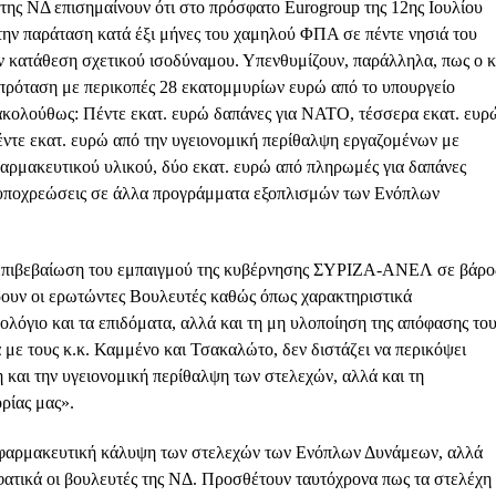
της ΝΔ επισημαίνουν ότι στο πρόσφατο Eurogroup της 12ης Ιουλίου
ην παράταση κατά έξι μήνες του χαμηλού ΦΠΑ σε πέντε νησιά του
ν κατάθεση σχετικού ισοδύναμου. Υπενθυμίζουν, παράλληλα, πως ο κ
πρόταση με περικοπές 28 εκατομμυρίων ευρώ από το υπουργείο
ακολούθως: Πέντε εκατ. ευρώ δαπάνες για ΝΑΤΟ, τέσσερα εκατ. ευρ
έντε εκατ. ευρώ από την υγειονομική περίθαλψη εργαζομένων με
φαρμακευτικού υλικού, δύο εκατ. ευρώ από πληρωμές για δαπάνες
ό υποχρεώσεις σε άλλα προγράμματα εξοπλισμών των Ενόπλων
 επιβεβαίωση του εμπαιγμού της κυβέρνησης ΣΥΡΙΖΑ-ΑΝΕΛ σε βάρο
υν οι ερωτώντες Βουλευτές καθώς όπως χαρακτηριστικά
ολόγιο και τα επιδόματα, αλλά και τη μη υλοποίηση της απόφασης το
α με τους κ.κ. Καμμένο και Τσακαλώτο, δεν διστάζει να περικόψει
και την υγειονομική περίθαλψη των στελεχών, αλλά και τη
ρίας μας».
και φαρμακευτική κάλυψη των στελεχών των Ενόπλων Δυνάμεων, αλλά
φατικά οι βουλευτές της ΝΔ. Προσθέτουν ταυτόχρονα πως τα στελέχη