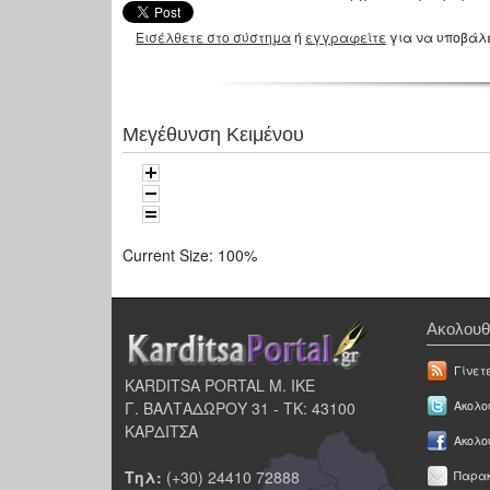
Εισέλθετε στο σύστημα
ή
εγγραφείτε
για να υποβάλ
Μεγέθυνση Κειμένου
Current Size:
100%
Ακολουθ
Γίνετ
KARDITSA PORTAL Μ. ΙΚΕ
Γ. ΒΑΛΤΑΔΩΡΟΥ 31 - ΤΚ: 43100
Ακολου
ΚΑΡΔΙΤΣΑ
Ακολο
Τηλ:
(+30) 24410 72888
Παρακ