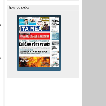
Πρωτοσέλιδα
.
ώ
ς
υ