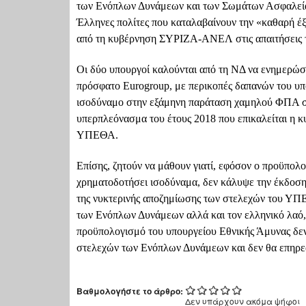
των Ενόπλων Δυνάμεων και των Σωμάτων Ασφαλείας, 
Έλληνες πολίτες που καταλαβαίνουν την «καθαρή έξ
από τη κυβέρνηση ΣΥΡΙΖΑ-ΑΝΕΛ στις απαιτήσεις 
Οι δύο υπουργοί καλούνται από τη ΝΔ να ενημερώσ
πρόσφατο Eurogroup, με περικοπές δαπανών του υπ
ισοδύναμο στην εξάμηνη παράταση χαμηλού ΦΠΑ σε 
υπερπλεόνασμα του έτους 2018 που επικαλείται η κυ
ΥΠΕΘΑ.
Επίσης, ζητούν να μάθουν γιατί, εφόσον ο προϋπολ
χρηματοδοτήσει ισοδύναμα, δεν κάλυψε την έκδοση
της νυκτερινής αποζημίωσης των στελεχών του ΥΠΕ
των Ενόπλων Δυνάμεων αλλά και τον ελληνικό λαό,
προϋπολογισμό του υπουργείου Εθνικής Άμυνας δεν
στελεχών των Ενόπλων Δυνάμεων και δεν θα επηρε
Βαθμολογήστε το άρθρο:
Δεν υπάρχουν ακόμα ψήφοι