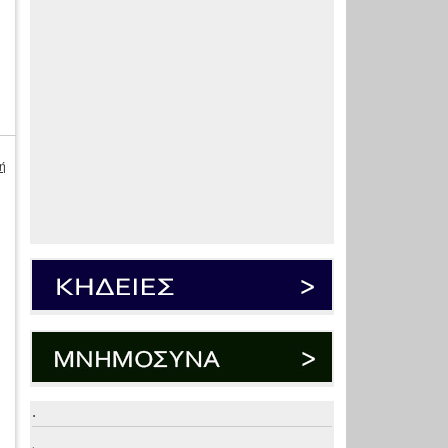
ή
.
.