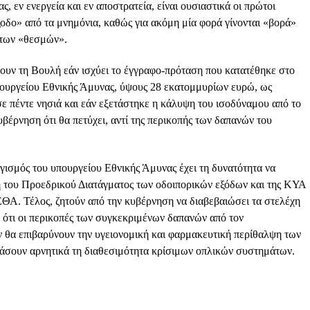
εν ενεργεία και εν αποστρατεία, είναι ουσιαστικά οι πρώτοι
οδο» από τα μνημόνια, καθώς για ακόμη μία φορά γίνονται «βορά»
των «θεσμών».
ουν τη Βουλή εάν ισχύει το έγγραφο-πρόταση που κατατέθηκε στο
ουργείου Εθνικής Άμυνας, ύψους 28 εκατομμυρίων ευρώ, ως
πέντε νησιά και εάν εξετάστηκε η κάλυψη του ισοδύναμου από το
βέρνηση ότι θα πετύχει, αντί της περικοπής των δαπανών του
ογισμός του υπουργείου Εθνικής Άμυνας έχει τη δυνατότητα να
 του Προεδρικού Διατάγματος των οδοιπορικών εξόδων και της ΚΥΑ
ΘΑ. Τέλος, ζητούν από την κυβέρνηση να διαβεβαιώσει τα στελέχη
 ότι οι περικοπές των συγκεκριμένων δαπανών από τον
 θα επιβαρύνουν την υγειονομική και φαρμακευτική περίθαλψη των
άσουν αρνητικά τη διαθεσιμότητα κρίσιμων οπλικών συστημάτων.