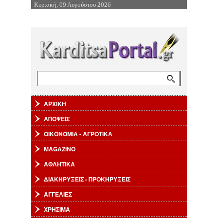
Κυριακή, 09 Αυγούστου 2026
Επιστροφή στην Πλοήγηση
Αναζήτηση
Φόρμα αναζήτησης
ΑΡΧΙΚΗ
ΑΠΟΨΕΙΣ
ΟΙΚΟΝΟΜΙΑ - ΑΓΡΟΤΙΚΑ
MAGAZINO
ΑΘΛΗΤΙΚΑ
ΔΙΑΚΗΡΥΞΕΙΣ - ΠΡΟΚΗΡΥΞΕΙΣ
ΑΓΓΕΛΙΕΣ
ΧΡΗΣΙΜΑ