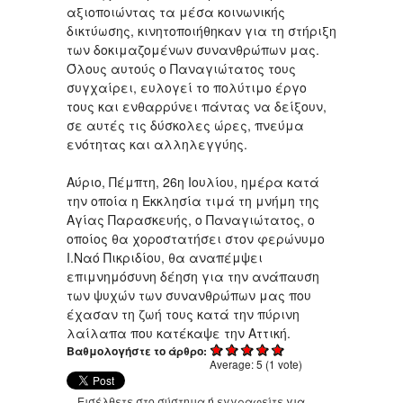
αξιοποιώντας τα μέσα κοινωνικής
δικτύωσης, κινητοποιήθηκαν για τη στήριξη
των δοκιμαζομένων συνανθρώπων μας.
Όλους αυτούς ο Παναγιώτατος τους
συγχαίρει, ευλογεί το πολύτιμο έργο
τους και ενθαρρύνει πάντας να δείξουν,
σε αυτές τις δύσκολες ώρες, πνεύμα
ενότητας και αλληλεγγύης.
Αύριο, Πέμπτη, 26η Ιουλίου, ημέρα κατά
την οποία η Εκκλησία τιμά τη μνήμη της
Αγίας Παρασκευής, ο Παναγιώτατος, ο
οποίος θα χοροστατήσει στον φερώνυμο
Ι.Ναό Πικριδίου, θα αναπέμψει
επιμνημόσυνη δέηση για την ανάπαυση
των ψυχών των συνανθρώπων μας που
έχασαν τη ζωή τους κατά την πύρινη
λαίλαπα που κατέκαψε την Αττική.
Βαθμολογήστε το άρθρο:
Average:
5
(
1
vote)
Εισέλθετε στο σύστημα
ή
εγγραφείτε
για