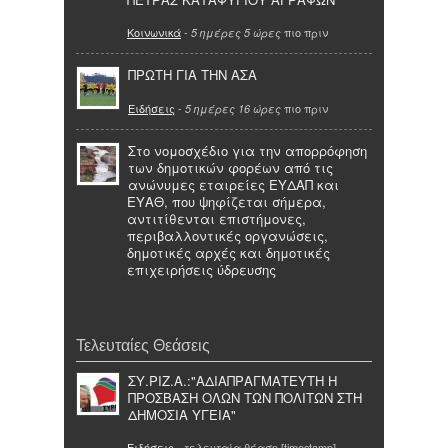
Κοινωνικά
-
πιο πριν
5 ημέρες 5 ώρες
ΠΡΩΤΗ ΓΙΑ ΤΗΝ ΑΣΑ
Ειδήσεις
-
πιο πριν
5 ημέρες 16 ώρες
Στο νομοσχέδιο για την απορρόφηση
των δημοτικών φορέων από τις
ανώνυμες εταιρείες ΕΥΔΑΠ και
ΕΥΑΘ, που ψηφίζεται σήμερα,
αντιτίθενται επιστήμονες,
περιβαλλοντικές οργανώσεις,
δημοτικές αρχές και δημοτικές
επιχειρήσεις ύδρευσης
Τελευταίες Θεάσεις
ΣΥ.ΡΙΖ.Α.:"ΑΔΙΑΠΡΑΓΜΑΤΕΥΤΗ Η
ΠΡΟΣΒΑΣΗ ΟΛΩΝ ΤΩΝ ΠΟΛΙΤΩΝ ΣΤΗ
ΔΗΜΟΣΙΑ ΥΓΕΙΑ"
Ειδήσεις
- τελευταία θέαση [timestamp]