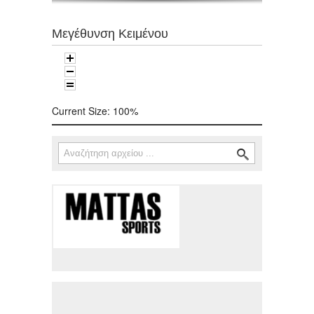
Μεγέθυνση Κειμένου
Current Size:
100%
Αναζήτηση
Φόρμα αναζήτησης