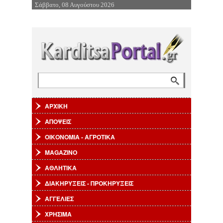
Σάββατο, 08 Αυγούστου 2026
Επιστροφή στην Πλοήγηση
Αναζήτηση
Φόρμα αναζήτησης
ΑΡΧΙΚΗ
ΑΠΟΨΕΙΣ
ΟΙΚΟΝΟΜΙΑ - ΑΓΡΟΤΙΚΑ
MAGAZINO
ΑΘΛΗΤΙΚΑ
ΔΙΑΚΗΡΥΞΕΙΣ - ΠΡΟΚΗΡΥΞΕΙΣ
ΑΓΓΕΛΙΕΣ
ΧΡΗΣΙΜΑ