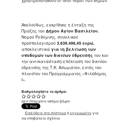
χρησιμοποιηθούν οι ίδιοι πόροι των δήμων.
Ακολούθως, εγκρίθηκε η ένταξη της
Πράξης του
Δήμου
Αγίου Βασιλείου
,
Νομού Ρεθύμνης, συνολικού
προϋπολογισμού
3.639.496,45
ευρώ,
αποκλειστικά
για τη βελτίωση των
υποδομών των δικτύων ύδρευσής
του και
την αντικατάσταση-επέκταση του δικτύου
ύδρευσης της Τ.Κ. Ασωμάτου, εντός του
πλαισίου του Προγράμματος «Φιλόδημος
Ι».
Βαθμολογήστε το άρθρο:
Δεν υπάρχουν ακόμα ψήφοι
Εισέλθετε στο σύστημα
ή
εγγραφείτε
για
να υποβάλετε σχόλια