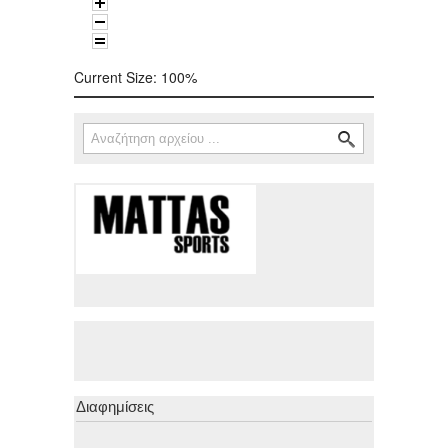
Current Size:
100%
Αναζήτηση
Φόρμα αναζήτησης
Διαφημίσεις