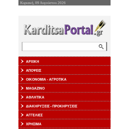
Κυριακή, 09 Αυγούστου 2026
Επιστροφή στην Πλοήγηση
Αναζήτηση
Φόρμα αναζήτησης
ΑΡΧΙΚΗ
ΑΠΟΨΕΙΣ
ΟΙΚΟΝΟΜΙΑ - ΑΓΡΟΤΙΚΑ
MAGAZINO
ΑΘΛΗΤΙΚΑ
ΔΙΑΚΗΡΥΞΕΙΣ - ΠΡΟΚΗΡΥΞΕΙΣ
ΑΓΓΕΛΙΕΣ
ΧΡΗΣΙΜΑ