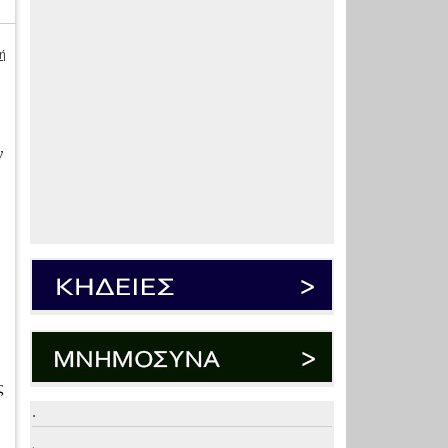
ή
ν
ς
.
.