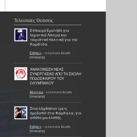
Τελευταίες Θεάσεις
Επίκαιρη Ερώτηση για
Ιαματικά Λουτρά και
τουριστική πολιτική για την
Καρδίτσα
Ειδήσεις
- τελευταία θέαση
[timestamp]
ΑΝΑΚΟΙΝΩΣΗ ΝΕΑΣ
ΣΥΝΕΡΓΑΣΙΑΣ ΑΠΟ ΤΗ ΣΧΟΛΗ
ΠΟΔΟΣΦΑΙΡΟΥ ΤΟΥ
ΟΛΥΜΠΙΑΚΟΥ
Αθλητικά
- τελευταία θέαση
[timestamp]
Συνελήφθησαν τρεις
ημεδαποί στα Φάρσαλα, για
απόπειρα κλοπής
Ειδήσεις
- τελευταία θέαση
[timestamp]