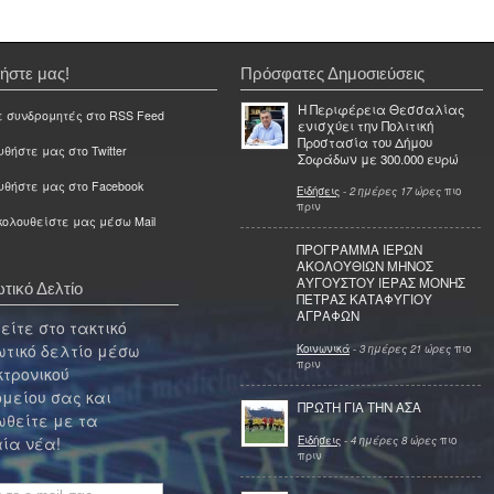
ήστε μας!
Πρόσφατες Δημοσιεύσεις
Η Περιφέρεια Θεσσαλίας
ε συνδρομητές στο RSS Feed
ενισχύει την Πολιτική
Προστασία του Δήμου
θήστε μας στο Twitter
Σοφάδων με 300.000 ευρώ
υθήστε μας στο Facebook
Ειδήσεις
-
2 ημέρες 17 ώρες
πιο
πριν
ολουθείστε μας μέσω Mail
ΠΡΟΓΡΑΜΜΑ ΙΕΡΩΝ
ΑΚΟΛΟΥΘΙΩΝ ΜΗΝΟΣ
ΑΥΓΟΥΣΤΟΥ ΙΕΡΑΣ ΜΟΝΗΣ
τικό Δελτίο
ΠΕΤΡΑΣ ΚΑΤΑΦΥΓΙΟΥ
ΑΓΡΑΦΩΝ
ίτε στο τακτικό
τικό δελτίο μέσω
Κοινωνικά
-
3 ημέρες 21 ώρες
πιο
πριν
κτρονικού
μείου σας και
ΠΡΩΤΗ ΓΙΑ ΤΗΝ ΑΣΑ
θείτε με τα
Ειδήσεις
-
4 ημέρες 8 ώρες
πιο
ία νέα!
πριν