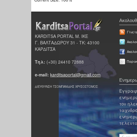
Ακολουθ
Γίνετ
KARDITSA PORTAL Μ. ΙΚΕ
Γ. ΒΑΛΤΑΔΩΡΟΥ 31 - ΤΚ: 43100
Ακολου
ΚΑΡΔΙΤΣΑ
Ακολο
Τηλ:
(+30) 24410 72888
Παρακ
e-mail:
karditsaportal@gmail.com
Ενημερω
ΔΙΕΥΘΥΝΣΗ ΤΣΟΜΠΑΝΙΔΗΣ ΧΡΥΣΟΣΤΟΜΟΣ
Εγγραφε
ενημερω
του ηλε
ταχυδρο
ενημερω
τελευτα