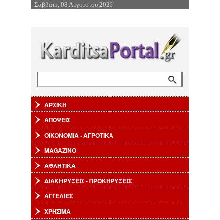
Σάββατο, 08 Αυγούστου 2026
Επιστροφή στην Πλοήγηση
Αναζήτηση
Φόρμα αναζήτησης
ΑΡΧΙΚΗ
ΑΠΟΨΕΙΣ
ΟΙΚΟΝΟΜΙΑ - ΑΓΡΟΤΙΚΑ
MAGAZINO
ΑΘΛΗΤΙΚΑ
ΔΙΑΚΗΡΥΞΕΙΣ - ΠΡΟΚΗΡΥΞΕΙΣ
ΑΓΓΕΛΙΕΣ
ΧΡΗΣΙΜΑ