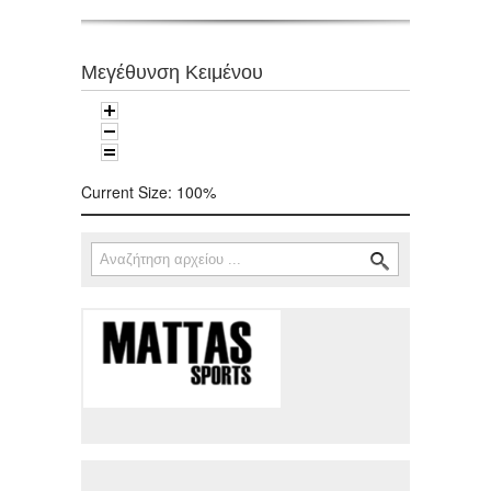
Μεγέθυνση Κειμένου
Current Size:
100%
Αναζήτηση
Φόρμα αναζήτησης